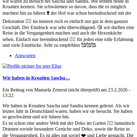
wir waren zu Besuch bei Sascha und Sandra. Wir lernten beide in
Kroatien kennen. Sie schwärmten so davon, dass die es möglich
machten hin zu fahren ❣️ der Hof war schon beeindruckend mit der
Dekoration 🧙‍♀️ im inneren roch es einfach nur gut in dem ganzen
Geschäft. Der Eindruck war sehr überwältigend. 😘 wir durften eine
Reise in die Vergangenheit machen und auch die Hexenküche
sehen. Einfach nur beeindruckend 👍🏻 für jeden eine tolle Erfahrung
und viele Eindrücke. Sehr zu empfehlen 🥰🥰🥰
Antworten
Wir haben in Kroatien Sascha…
Ein Beitrag von
Manuela Zeneral (nicht überprüft)
am 23.2.2026 -
13:22
Wir haben in Kroatien Sascha und Sandra kennen gelernt. Als wir
letztes Jahr in Deutschland waren, haben wir sie besucht. Sie haben
so geschwärmt und wir fuhren hin.
Es ist schon eine andere Welt mit der Deko im Garten 👍🏻 fantastisch
Drinnen soviele besondere Gerüche und Deko, sowie die Reise in
die Vergangenheit. Es ist alles mit soviel ❤️ und Liebe gemacht. Die