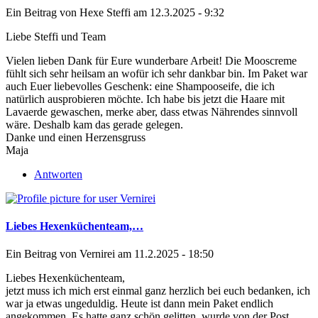
Ein Beitrag von
Hexe Steffi
am 12.3.2025 - 9:32
Liebe Steffi und Team
Vielen lieben Dank für Eure wunderbare Arbeit! Die Mooscreme
fühlt sich sehr heilsam an wofür ich sehr dankbar bin. Im Paket war
auch Euer liebevolles Geschenk: eine Shampooseife, die ich
natürlich ausprobieren möchte. Ich habe bis jetzt die Haare mit
Lavaerde gewaschen, merke aber, dass etwas Nährendes sinnvoll
wäre. Deshalb kam das gerade gelegen.
Danke und einen Herzensgruss
Maja
Antworten
Liebes Hexenküchenteam,…
Ein Beitrag von
Vernirei
am 11.2.2025 - 18:50
Liebes Hexenküchenteam,
jetzt muss ich mich erst einmal ganz herzlich bei euch bedanken, ich
war ja etwas ungeduldig. Heute ist dann mein Paket endlich
angekommen. Es hatte ganz schön gelitten, wurde von der Post