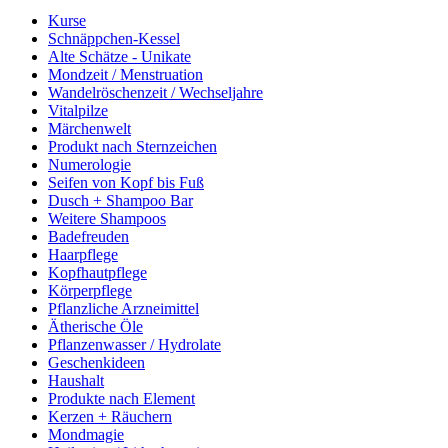
Kurse
Schnäppchen-Kessel
Alte Schätze - Unikate
Mondzeit / Menstruation
Wandelröschenzeit / Wechseljahre
Vitalpilze
Märchenwelt
Produkt nach Sternzeichen
Numerologie
Seifen von Kopf bis Fuß
Dusch + Shampoo Bar
Weitere Shampoos
Badefreuden
Haarpflege
Kopfhautpflege
Körperpflege
Pflanzliche Arzneimittel
Ätherische Öle
Pflanzenwasser / Hydrolate
Geschenkideen
Haushalt
Produkte nach Element
Kerzen + Räuchern
Mondmagie