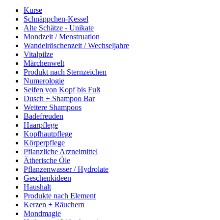
Kurse
Schnäppchen-Kessel
Alte Schätze - Unikate
Mondzeit / Menstruation
Wandelröschenzeit / Wechseljahre
Vitalpilze
Märchenwelt
Produkt nach Sternzeichen
Numerologie
Seifen von Kopf bis Fuß
Dusch + Shampoo Bar
Weitere Shampoos
Badefreuden
Haarpflege
Kopfhautpflege
Körperpflege
Pflanzliche Arzneimittel
Ätherische Öle
Pflanzenwasser / Hydrolate
Geschenkideen
Haushalt
Produkte nach Element
Kerzen + Räuchern
Mondmagie