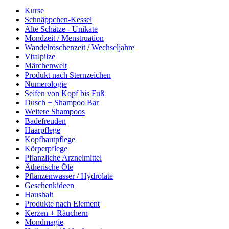
Kurse
Schnäppchen-Kessel
Alte Schätze - Unikate
Mondzeit / Menstruation
Wandelröschenzeit / Wechseljahre
Vitalpilze
Märchenwelt
Produkt nach Sternzeichen
Numerologie
Seifen von Kopf bis Fuß
Dusch + Shampoo Bar
Weitere Shampoos
Badefreuden
Haarpflege
Kopfhautpflege
Körperpflege
Pflanzliche Arzneimittel
Ätherische Öle
Pflanzenwasser / Hydrolate
Geschenkideen
Haushalt
Produkte nach Element
Kerzen + Räuchern
Mondmagie