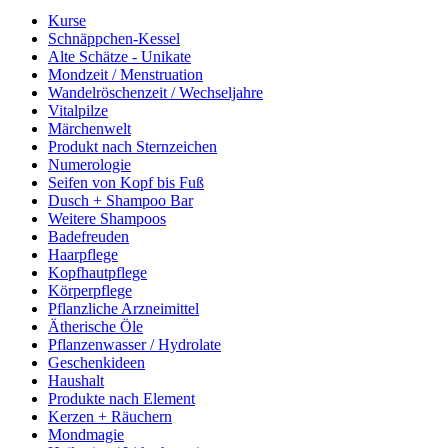
Kurse
Schnäppchen-Kessel
Alte Schätze - Unikate
Mondzeit / Menstruation
Wandelröschenzeit / Wechseljahre
Vitalpilze
Märchenwelt
Produkt nach Sternzeichen
Numerologie
Seifen von Kopf bis Fuß
Dusch + Shampoo Bar
Weitere Shampoos
Badefreuden
Haarpflege
Kopfhautpflege
Körperpflege
Pflanzliche Arzneimittel
Ätherische Öle
Pflanzenwasser / Hydrolate
Geschenkideen
Haushalt
Produkte nach Element
Kerzen + Räuchern
Mondmagie