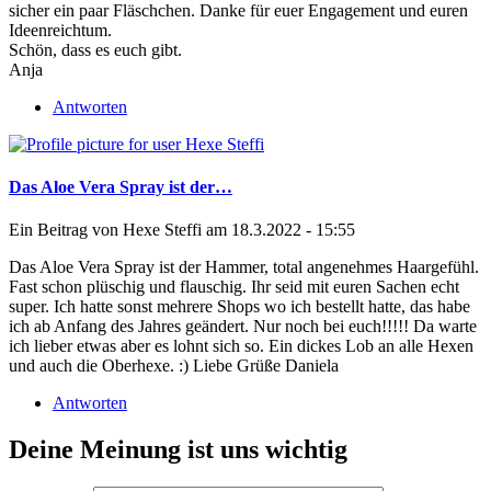
sicher ein paar Fläschchen. Danke für euer Engagement und euren
Ideenreichtum.
Schön, dass es euch gibt.
Anja
Antworten
Das Aloe Vera Spray ist der…
Ein Beitrag von
Hexe Steffi
am 18.3.2022 - 15:55
Das Aloe Vera Spray ist der Hammer, total angenehmes Haargefühl.
Fast schon plüschig und flauschig. Ihr seid mit euren Sachen echt
super. Ich hatte sonst mehrere Shops wo ich bestellt hatte, das habe
ich ab Anfang des Jahres geändert. Nur noch bei euch!!!!! Da warte
ich lieber etwas aber es lohnt sich so. Ein dickes Lob an alle Hexen
und auch die Oberhexe. :) Liebe Grüße Daniela
Antworten
Deine Meinung ist uns wichtig