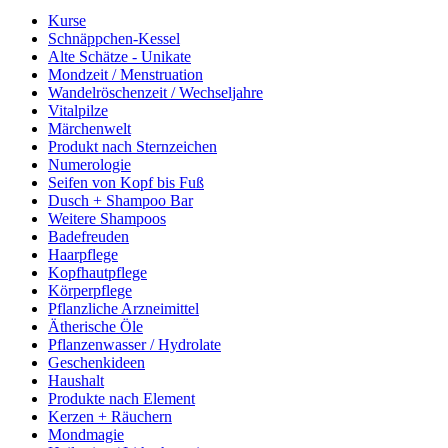
Kurse
Schnäppchen-Kessel
Alte Schätze - Unikate
Mondzeit / Menstruation
Wandelröschenzeit / Wechseljahre
Vitalpilze
Märchenwelt
Produkt nach Sternzeichen
Numerologie
Seifen von Kopf bis Fuß
Dusch + Shampoo Bar
Weitere Shampoos
Badefreuden
Haarpflege
Kopfhautpflege
Körperpflege
Pflanzliche Arzneimittel
Ätherische Öle
Pflanzenwasser / Hydrolate
Geschenkideen
Haushalt
Produkte nach Element
Kerzen + Räuchern
Mondmagie