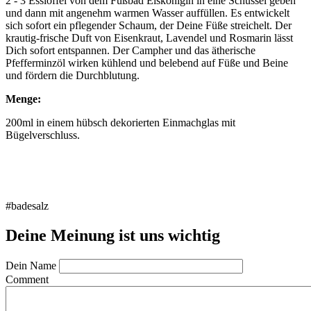
2 - 3 Esslöffel von dem Fußbad Eiskönigin in eine Schüssel geben
und dann mit angenehm warmen Wasser auffüllen. Es entwickelt
sich sofort ein pflegender Schaum, der Deine Füße streichelt. Der
krautig-frische Duft von Eisenkraut, Lavendel und Rosmarin lässt
Dich sofort entspannen. Der Campher und das ätherische
Pfefferminzöl wirken kühlend und belebend auf Füße und Beine
und fördern die Durchblutung.
Menge:
200ml in einem hübsch dekorierten Einmachglas mit
Bügelverschluss.
#badesalz
Deine Meinung ist uns wichtig
Dein Name
Comment