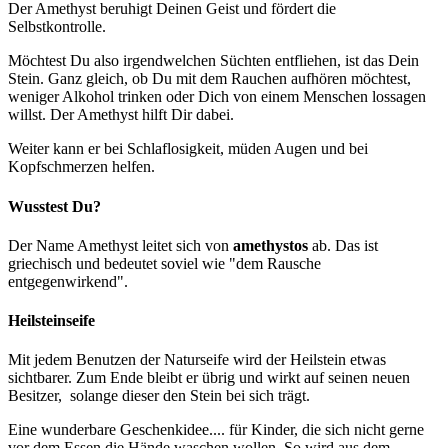
Der Amethyst beruhigt Deinen Geist und fördert die
Selbstkontrolle.
Möchtest Du also irgendwelchen Süchten entfliehen, ist das Dein
Stein. Ganz gleich, ob Du mit dem Rauchen aufhören möchtest,
weniger Alkohol trinken oder Dich von einem Menschen lossagen
willst. Der Amethyst hilft Dir dabei.
Weiter kann er bei Schlaflosigkeit, müden Augen und bei
Kopfschmerzen helfen.
Wusstest Du?
Der Name Amethyst leitet sich von
amethystos
ab. Das ist
griechisch und bedeutet soviel wie "dem Rausche
entgegenwirkend".
Heilsteinseife
Mit jedem Benutzen der Naturseife wird der Heilstein etwas
sichtbarer. Zum Ende bleibt er übrig und wirkt auf seinen neuen
Besitzer, solange dieser den Stein bei sich trägt.
Eine wunderbare Geschenkidee.... für Kinder, die sich nicht gerne
vor dem Essen die Hände waschen wollen. So wird aus dem