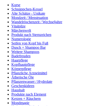
Kurse
Schnäppchen-Kessel
Alte Schätze - Unikate
Mondzeit / Menstruation
Wandelröschenzeit / Wechseljahre
Vitalpilze
Märchenwelt
Produkt nach Sternzeichen
Numerologie
Seifen von Kopf bis Fuß
Dusch + Shampoo Bar
Weitere Shampoos
Badefreuden
Haarpflege
Kopfhautpflege
Körperpflege
Pflanzliche Arzneimittel
Ätherische Öle
Pflanzenwasser / Hydrolate
Geschenkideen
Haushalt
Produkte nach Element
Kerzen + Räuchern
Mondmagie