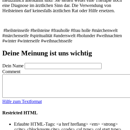
medizinisch anerkannt sind! Sie stellen weder eine Therapie noch
eine Diagnose im ärztlichen Sinn dar. Die Verwendung von
Heilsteinen darf keinesfalls ärztlichen Rat oder Hilfe ersetzen.
#heilsteinseife #heilsteine #frauholle #frau holle #märchenwelt
#märchenseife #spiritualität #anderswelt #holunder #weihnachten
#winter #winterseife #weihnachtsseife
Deine Meinung ist uns wichtig
Dein Name
Comment
Hilfe zum Textformat
Restricted HTML
Erlaubte HTML-Tags: <a href hreflang> <em> <strong>
<cite> <blockquote cite> <code> <ul type> <ol start type>