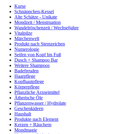
Kurse
Schnäppchen-Kessel
Alte Schätze - Unikate
Mondzeit / Menstruation
Wandelröschenzeit / Wechseljahre
Vitalpilze
Märchenwelt
Produkt nach Sternzeichen
Numerologie
Seifen von Kopf bis Fuß
Dusch + Shampoo Bar
Weitere Shampoos
Badefreuden
Haarpflege
Kopfhautpflege
Körperpflege
Pflanzliche Arzneimittel
Ätherische Öle
Pflanzenwasser / Hydrolate
Geschenkideen
Haushalt
Produkte nach Element
Kerzen + Räuchern
Mondmagie