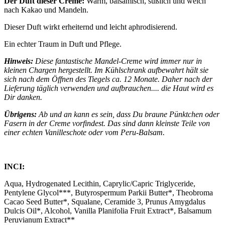
Der Duft dieser Creme:
Warm, balsamisch, süßlich und weich
nach Kakao und Mandeln.
Dieser Duft wirkt erheiternd und leicht aphrodisierend.
Ein echter Traum in Duft und Pflege.
Hinweis:
Diese fantastische Mandel-Creme wird immer nur in
kleinen Chargen hergestellt. Im Kühlschrank aufbewahrt hält sie
sich nach dem Öffnen des Tiegels ca. 12 Monate. Daher nach der
Lieferung täglich verwenden und aufbrauchen.... die Haut wird es
Dir danken.
Übrigens:
Ab und an kann es sein, dass Du braune Pünktchen oder
Fasern in der Creme vorfindest. Das sind dann kleinste Teile von
einer echten Vanilleschote oder vom Peru-Balsam.
INCI:
Aqua, Hydrogenated Lecithin, Caprylic/Capric Triglyceride,
Pentylene Glycol***, Butyrospermum Parkii Butter*, Theobroma
Cacao Seed Butter*, Squalane, Ceramide 3, Prunus Amygdalus
Dulcis Oil*, Alcohol, Vanilla Planifolia Fruit Extract*, Balsamum
Peruvianum Extract**