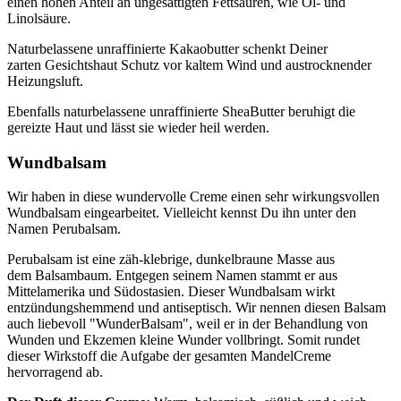
einen hohen Anteil an ungesättigten Fettsäuren, wie Öl- und
Linolsäure.
Naturbelassene unraffinierte Kakaobutter schenkt Deiner
zarten Gesichtshaut Schutz vor kaltem Wind und austrocknender
Heizungsluft.
Ebenfalls naturbelassene unraffinierte SheaButter beruhigt die
gereizte Haut und lässt sie wieder heil werden.
Wundbalsam
Wir haben in diese wundervolle Creme einen sehr wirkungsvollen
Wundbalsam eingearbeitet. Vielleicht kennst Du ihn unter den
Namen Perubalsam.
Perubalsam ist eine zäh-klebrige, dunkelbraune Masse aus
dem Balsambaum. Entgegen seinem Namen stammt er aus
Mittelamerika und Südostasien. Dieser Wundbalsam wirkt
entzündungshemmend und antiseptisch. Wir nennen diesen Balsam
auch liebevoll "WunderBalsam", weil er in der Behandlung von
Wunden und Ekzemen kleine Wunder vollbringt. Somit rundet
dieser Wirkstoff die Aufgabe der gesamten MandelCreme
hervorragend ab.