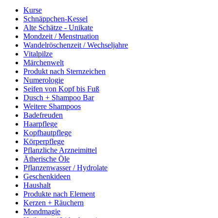
Kurse
Schnäppchen-Kessel
Alte Schätze - Unikate
Mondzeit / Menstruation
Wandelröschenzeit / Wechseljahre
Vitalpilze
Märchenwelt
Produkt nach Sternzeichen
Numerologie
Seifen von Kopf bis Fuß
Dusch + Shampoo Bar
Weitere Shampoos
Badefreuden
Haarpflege
Kopfhautpflege
Körperpflege
Pflanzliche Arzneimittel
Ätherische Öle
Pflanzenwasser / Hydrolate
Geschenkideen
Haushalt
Produkte nach Element
Kerzen + Räuchern
Mondmagie