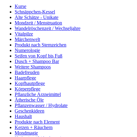
Kurse
Schnäppchen-Kessel
Alte Schätze - Unikate
Mondzeit / Menstruation
Wandelröschenzeit / Wechseljahre
Vitalpilze
Märchenwelt
Produkt nach Sternzeichen
Numerologie
Seifen von Kopf bis Fuß
Dusch + Shampoo Bar
Weitere Shampoos
Badefreuden
Haarpflege
Kopfhautpflege
Körperpflege
Pflanzliche Arzneimittel
Ätherische Öle
Pflanzenwasser / Hydrolate
Geschenkideen
Haushalt
Produkte nach Element
Kerzen + Räuchern
Mondmagie