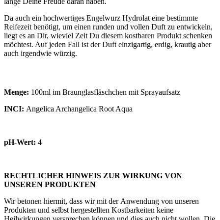
lange Deine Freude daran haben.
Da auch ein hochwertiges Engelwurz Hydrolat eine bestimmte
Reifezeit benötigt, um einen runden und vollen Duft zu entwickeln,
liegt es an Dir, wieviel Zeit Du diesem kostbaren Produkt schenken
möchtest. Auf jeden Fall ist der Duft einzigartig, erdig, krautig aber
auch irgendwie würzig.
Menge:
100ml im Braunglasfläschchen mit Sprayaufsatz
INCI:
Angelica Archangelica Root Aqua
pH-Wert:
4
RECHTLICHER HINWEIS ZUR WIRKUNG VON
UNSEREN PRODUKTEN
Wir betonen hiermit, dass wir mit der Anwendung von unseren
Produkten und selbst hergestellten Kostbarkeiten keine
Heilwirkungen versprechen können und dies auch nicht wollen. Die