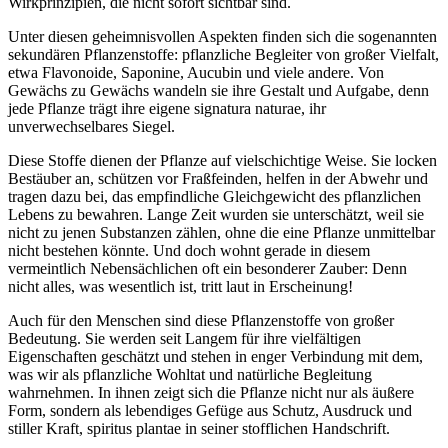
Wirkprinzipien, die nicht sofort sichtbar sind.
Unter diesen geheimnisvollen Aspekten finden sich die sogenannten
sekundären Pflanzenstoffe: pflanzliche Begleiter von großer Vielfalt,
etwa Flavonoide, Saponine, Aucubin und viele andere. Von
Gewächs zu Gewächs wandeln sie ihre Gestalt und Aufgabe, denn
jede Pflanze trägt ihre eigene signatura naturae, ihr
unverwechselbares Siegel.
Diese Stoffe dienen der Pflanze auf vielschichtige Weise. Sie locken
Bestäuber an, schützen vor Fraßfeinden, helfen in der Abwehr und
tragen dazu bei, das empfindliche Gleichgewicht des pflanzlichen
Lebens zu bewahren. Lange Zeit wurden sie unterschätzt, weil sie
nicht zu jenen Substanzen zählen, ohne die eine Pflanze unmittelbar
nicht bestehen könnte. Und doch wohnt gerade in diesem
vermeintlich Nebensächlichen oft ein besonderer Zauber: Denn
nicht alles, was wesentlich ist, tritt laut in Erscheinung!
Auch für den Menschen sind diese Pflanzenstoffe von großer
Bedeutung. Sie werden seit Langem für ihre vielfältigen
Eigenschaften geschätzt und stehen in enger Verbindung mit dem,
was wir als pflanzliche Wohltat und natürliche Begleitung
wahrnehmen. In ihnen zeigt sich die Pflanze nicht nur als äußere
Form, sondern als lebendiges Gefüge aus Schutz, Ausdruck und
stiller Kraft, spiritus plantae in seiner stofflichen Handschrift.