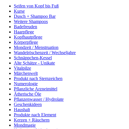
Seifen von Kopf bis Fuß
Kurse
Dusch + Shampoo Bar
Weitere Shampoos
Badefreuden
Haarpflege
Kopfhautpflege
Körperpflege
Mondzeit / Menstruation
Wandelröschenzeit / Wechseljahre
Schnäppchen-Kessel
Alte Schätze - Unikate
Vitalpilze
Märchenwelt
Produkt nach Sternzeichen
Numerologie
Pflanzliche Arzneimittel
Ätherische Öle
Pflanzenwasser / Hydrolate
Geschenkideen
Haushalt
Produkte nach Element
Kerzen + Räuchern
Mondmagie