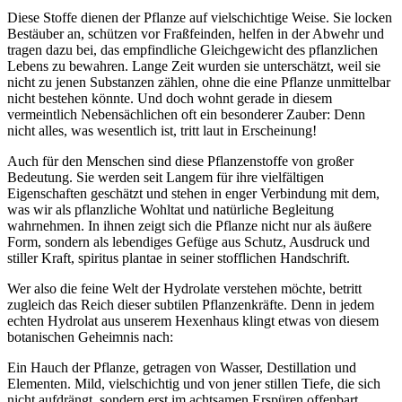
Diese Stoffe dienen der Pflanze auf vielschichtige Weise. Sie locken
Bestäuber an, schützen vor Fraßfeinden, helfen in der Abwehr und
tragen dazu bei, das empfindliche Gleichgewicht des pflanzlichen
Lebens zu bewahren. Lange Zeit wurden sie unterschätzt, weil sie
nicht zu jenen Substanzen zählen, ohne die eine Pflanze unmittelbar
nicht bestehen könnte. Und doch wohnt gerade in diesem
vermeintlich Nebensächlichen oft ein besonderer Zauber: Denn
nicht alles, was wesentlich ist, tritt laut in Erscheinung!
Auch für den Menschen sind diese Pflanzenstoffe von großer
Bedeutung. Sie werden seit Langem für ihre vielfältigen
Eigenschaften geschätzt und stehen in enger Verbindung mit dem,
was wir als pflanzliche Wohltat und natürliche Begleitung
wahrnehmen. In ihnen zeigt sich die Pflanze nicht nur als äußere
Form, sondern als lebendiges Gefüge aus Schutz, Ausdruck und
stiller Kraft, spiritus plantae in seiner stofflichen Handschrift.
Wer also die feine Welt der Hydrolate verstehen möchte, betritt
zugleich das Reich dieser subtilen Pflanzenkräfte. Denn in jedem
echten Hydrolat aus unserem Hexenhaus klingt etwas von diesem
botanischen Geheimnis nach:
Ein Hauch der Pflanze, getragen von Wasser, Destillation und
Elementen. Mild, vielschichtig und von jener stillen Tiefe, die sich
nicht aufdrängt, sondern erst im achtsamen Erspüren offenbart.