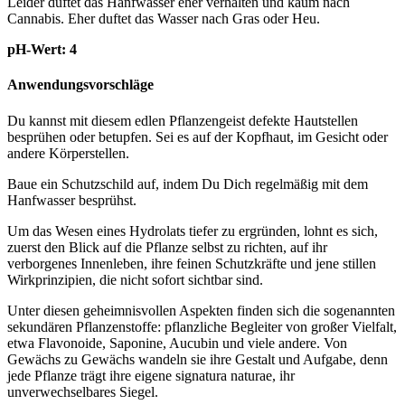
Leider duftet das Hanfwasser eher verhalten und kaum nach
Cannabis. Eher duftet das Wasser nach Gras oder Heu.
pH-Wert: 4
Anwendungsvorschläge
Du kannst mit diesem edlen Pflanzengeist defekte Hautstellen
besprühen oder betupfen. Sei es auf der Kopfhaut, im Gesicht oder
andere Körperstellen.
Baue ein Schutzschild auf, indem Du Dich regelmäßig mit dem
Hanfwasser besprühst.
Um das Wesen eines Hydrolats tiefer zu ergründen, lohnt es sich,
zuerst den Blick auf die Pflanze selbst zu richten, auf ihr
verborgenes Innenleben, ihre feinen Schutzkräfte und jene stillen
Wirkprinzipien, die nicht sofort sichtbar sind.
Unter diesen geheimnisvollen Aspekten finden sich die sogenannten
sekundären Pflanzenstoffe: pflanzliche Begleiter von großer Vielfalt,
etwa Flavonoide, Saponine, Aucubin und viele andere. Von
Gewächs zu Gewächs wandeln sie ihre Gestalt und Aufgabe, denn
jede Pflanze trägt ihre eigene signatura naturae, ihr
unverwechselbares Siegel.