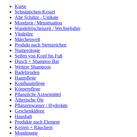
Kurse
Schnäppchen-Kessel
Alte Schätze - Unikate
Mondzeit / Menstruation
Wandelröschenzeit / Wechseljahre
Vitalpilze
Märchenwelt
Produkt nach Sternzeichen
Numerologie
Seifen von Kopf bis Fuß
Dusch + Shampoo Bar
Weitere Shampoos
Badefreuden
Haarpflege
Kopfhautpflege
Körperpflege
Pflanzliche Arzneimittel
Ätherische Öle
Pflanzenwasser / Hydrolate
Geschenkideen
Haushalt
Produkte nach Element
Kerzen + Räuchern
Mondmagie