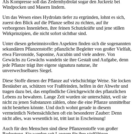
Als Kompresse soll das Zedernhydrolat sogar den Juckreiz bei
Windpocken und Masern lindern.
Um das Wesen eines Hydrolats tiefer zu ergründen, lohnt es sich,
zuerst den Blick auf die Pflanze selbst zu richten, auf ihr
verborgenes Innenleben, ihre feinen Schutzkräfte und jene stillen
Wirkprinzipien, die nicht sofort sichtbar sind.
Unter diesen geheimnisvollen Aspekten finden sich die sogenannten
sekundären Pflanzenstoffe: pflanzliche Begleiter von großer Vielfalt,
etwa Flavonoide, Saponine, Aucubin und viele andere. Von
Gewächs zu Gewächs wandeln sie ihre Gestalt und Aufgabe, denn
jede Pflanze trägt ihre eigene signatura naturae, ihr
unverwechselbares Siegel.
Diese Stoffe dienen der Pflanze auf vielschichtige Weise. Sie locken
Bestäuber an, schützen vor Fraßfeinden, helfen in der Abwehr und
tragen dazu bei, das empfindliche Gleichgewicht des pflanzlichen
Lebens zu bewahren. Lange Zeit wurden sie unterschätzt, weil sie
nicht zu jenen Substanzen zählen, ohne die eine Pflanze unmittelbar
nicht bestehen könnte. Und doch wohnt gerade in diesem
vermeintlich Nebensächlichen oft ein besonderer Zauber: Denn
nicht alles, was wesentlich ist, tritt laut in Erscheinung!
Auch für den Menschen sind diese Pflanzenstoffe von großer
Bedeutung. Sie werden seit Langem für ihre vielfältigen