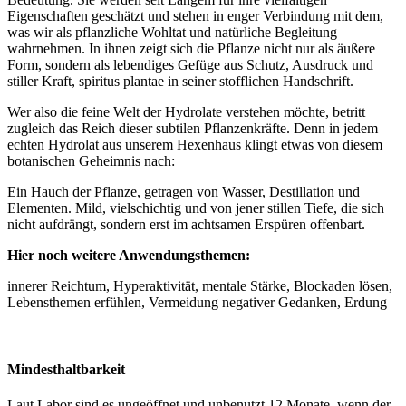
Eigenschaften geschätzt und stehen in enger Verbindung mit dem,
was wir als pflanzliche Wohltat und natürliche Begleitung
wahrnehmen. In ihnen zeigt sich die Pflanze nicht nur als äußere
Form, sondern als lebendiges Gefüge aus Schutz, Ausdruck und
stiller Kraft, spiritus plantae in seiner stofflichen Handschrift.
Wer also die feine Welt der Hydrolate verstehen möchte, betritt
zugleich das Reich dieser subtilen Pflanzenkräfte. Denn in jedem
echten Hydrolat aus unserem Hexenhaus klingt etwas von diesem
botanischen Geheimnis nach:
Ein Hauch der Pflanze, getragen von Wasser, Destillation und
Elementen. Mild, vielschichtig und von jener stillen Tiefe, die sich
nicht aufdrängt, sondern erst im achtsamen Erspüren offenbart.
Hier noch weitere Anwendungsthemen:
innerer Reichtum, Hyperaktivität, mentale Stärke, Blockaden lösen,
Lebensthemen erfühlen, Vermeidung negativer Gedanken, Erdung
Mindesthaltbarkeit
Laut Labor sind es ungeöffnet und unbenutzt 12 Monate, wenn der