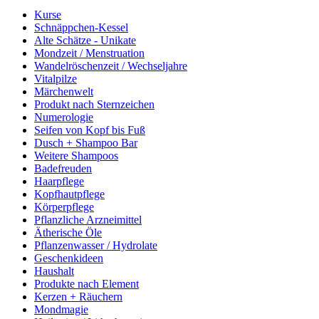
Kurse
Schnäppchen-Kessel
Alte Schätze - Unikate
Mondzeit / Menstruation
Wandelröschenzeit / Wechseljahre
Vitalpilze
Märchenwelt
Produkt nach Sternzeichen
Numerologie
Seifen von Kopf bis Fuß
Dusch + Shampoo Bar
Weitere Shampoos
Badefreuden
Haarpflege
Kopfhautpflege
Körperpflege
Pflanzliche Arzneimittel
Ätherische Öle
Pflanzenwasser / Hydrolate
Geschenkideen
Haushalt
Produkte nach Element
Kerzen + Räuchern
Mondmagie