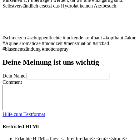
Einzelnen 1:1 übertragen werden, da wir alle einzigartig sind.
Selbstverständlich ersetzt das Hydrolat keinen Arztbesuch.
#schmerzen #schuppenflechte #juckende kopfhaut #kopfhaut #akne
#Aquae aromaticae #mondzeit #menstruation #sitzbad
#blasenentzündung #mottenspray
Deine Meinung ist uns wichtig
Dein Name
Comment
Hilfe zum Textformat
Restricted HTML
Erlaubte HTML-Tags: <a href hreflang> <em> <strong>