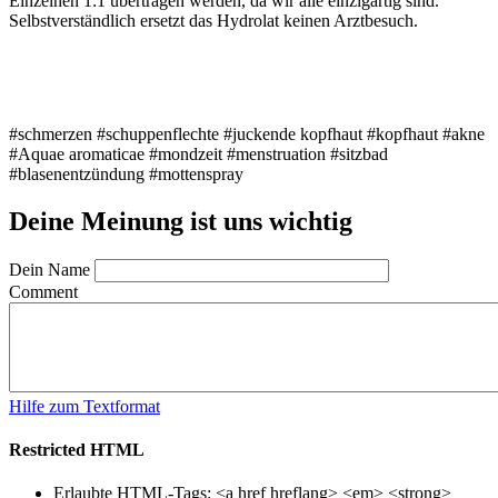
Einzelnen 1:1 übertragen werden, da wir alle einzigartig sind.
Selbstverständlich ersetzt das Hydrolat keinen Arztbesuch.
#schmerzen #schuppenflechte #juckende kopfhaut #kopfhaut #akne
#Aquae aromaticae #mondzeit #menstruation #sitzbad
#blasenentzündung #mottenspray
Deine Meinung ist uns wichtig
Dein Name
Comment
Hilfe zum Textformat
Restricted HTML
Erlaubte HTML-Tags: <a href hreflang> <em> <strong>