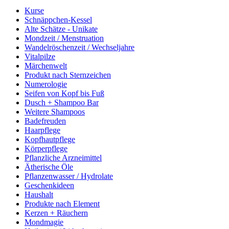
Kurse
Schnäppchen-Kessel
Alte Schätze - Unikate
Mondzeit / Menstruation
Wandelröschenzeit / Wechseljahre
Vitalpilze
Märchenwelt
Produkt nach Sternzeichen
Numerologie
Seifen von Kopf bis Fuß
Dusch + Shampoo Bar
Weitere Shampoos
Badefreuden
Haarpflege
Kopfhautpflege
Körperpflege
Pflanzliche Arzneimittel
Ätherische Öle
Pflanzenwasser / Hydrolate
Geschenkideen
Haushalt
Produkte nach Element
Kerzen + Räuchern
Mondmagie