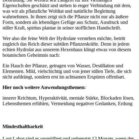
Eigenschaften geschätzt und stehen in enger Verbindung mit dem,
was wir als pflanzliche Wohltat und natürliche Begleitung
wahrnehmen. In ihnen zeigt sich die Pflanze nicht nur als äußere
Form, sondern als lebendiges Gefüge aus Schutz, Ausdruck und
stiller Kraft, spiritus plantae in seiner stofflichen Handschrift.
Wer also die feine Welt der Hydrolate verstehen möchte, betritt
zugleich das Reich dieser subtilen Pflanzenkräfte. Denn in jedem
echten Hydrolat aus unserem Hexenhaus klingt etwas von diesem
botanischen Geheimnis nach:
Ein Hauch der Pflanze, getragen von Wasser, Destillation und
Elementen. Mild, vielschichtig und von jener stillen Tiefe, die sich
nicht aufdrängt, sondern erst im achtsamen Erspüren offenbart.
Hier noch weitere Anwendungsthemen:
innerer Reichtum, Hyperaktivität, mentale Stärke, Blockaden lösen,
Lebensthemen erfühlen, Vermeidung negativer Gedanken, Erdung
Mindesthaltbarkeit
Laut Labor sind es ungeöffnet und unbenutzt 12 Monate, wenn der