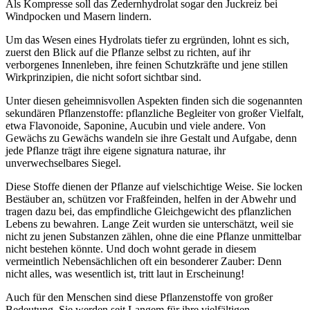
Als Kompresse soll das Zedernhydrolat sogar den Juckreiz bei
Windpocken und Masern lindern.
Um das Wesen eines Hydrolats tiefer zu ergründen, lohnt es sich,
zuerst den Blick auf die Pflanze selbst zu richten, auf ihr
verborgenes Innenleben, ihre feinen Schutzkräfte und jene stillen
Wirkprinzipien, die nicht sofort sichtbar sind.
Unter diesen geheimnisvollen Aspekten finden sich die sogenannten
sekundären Pflanzenstoffe: pflanzliche Begleiter von großer Vielfalt,
etwa Flavonoide, Saponine, Aucubin und viele andere. Von
Gewächs zu Gewächs wandeln sie ihre Gestalt und Aufgabe, denn
jede Pflanze trägt ihre eigene signatura naturae, ihr
unverwechselbares Siegel.
Diese Stoffe dienen der Pflanze auf vielschichtige Weise. Sie locken
Bestäuber an, schützen vor Fraßfeinden, helfen in der Abwehr und
tragen dazu bei, das empfindliche Gleichgewicht des pflanzlichen
Lebens zu bewahren. Lange Zeit wurden sie unterschätzt, weil sie
nicht zu jenen Substanzen zählen, ohne die eine Pflanze unmittelbar
nicht bestehen könnte. Und doch wohnt gerade in diesem
vermeintlich Nebensächlichen oft ein besonderer Zauber: Denn
nicht alles, was wesentlich ist, tritt laut in Erscheinung!
Auch für den Menschen sind diese Pflanzenstoffe von großer
Bedeutung. Sie werden seit Langem für ihre vielfältigen