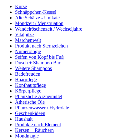
Kurse
Schnäppchen-Kessel
Alte Schätze - Unikate
Mondzeit / Menstruation
Wandelröschenzeit / Wechseljahre
Vitalpilze
Märchenwelt
Produkt nach Sternzeichen
Numerologie
Seifen von Kopf bis Fuß
Dusch + Shampoo Bar
Weitere Shampoos
Badefreuden
Haarpflege
Kopfhautpflege
Körperpflege
Pflanzliche Arzneimittel
Ätherische Öle
Pflanzenwasser / Hydrolate
Geschenkideen
Haushalt
Produkte nach Element
Kerzen + Räuchern
Mondmagie