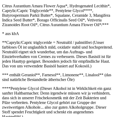
Citrus Aurantium Amara Flower Aqua*, Hydrogenated Lecithin*,
Caprylic/Capric Triglyceride**, Pentylene Glycol****,
Butyrospermum Parkii Butter*, Squalane, Ceramide 3, Mangifera
Indica Seed Butter*, Borago Officinalis Seed Oil*, Vetiveria
Zizanoides Root Oil*, Citrus Aurantium Amara Flower Oil*/***
* aus kbA
**Caprylic/Capric triglyceride = Neutralöl / palmölfrei (Unser
farbloses Öl ist unglaublich mild, oxidativ stabil und hochspreitend.
Neutralöl eignet sich wunderbar, um das Auftrags- und
Einziehverhalten von Cremes zu verbessern. Dieses Basisöl ist für
jeden Hauttyp geeignet. Besonders jedoch für empfindliche Haut.
Das von uns verwendete Basisöl basiert auf Kokosöl.)
*** enthält Geraniol**, Farnesol**, Limonene**, Linalool** (das
sind natürliche Bestandteile ätherischer Öle)
****Pentylene Glycol (Dieser Alkohol ist in Wirklichkeit ein ganz
sanfter Haltbarmacher. Denn irgendwie müssen wir ja verhindern,
dass sich in unserer Frischekosmetik mit der Zeit Bakterien und
Pilze verbreiten. Pentylene Glycol gehört zur Gruppe der
zweiwertigen Alkohole... also zur guten Alkoholgruppe. Dieser
Stoff spendet Feuchtigkeit und schenkt ein angenehmes
Hautgefühl.)