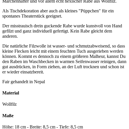
Märchenhafter und vor allem echt hexischer Rabe aus Wollfilz.
Als Tischdekoration aber auch als kleines "Püppchen" für ein
spontanes Theaterstück geeignet.
Der misstrauisch drein guckende Rabe wurde kunstvoll von Hand
gefilzt und ganz individuell gefertigt. Kein Rabe gleicht dem
anderen.
Die natürliche Filzwolle ist wasser- und schmutzabweisend, so dass
kleine Flecken leicht mit einem feuchten Tuch ausgerieben werden
können. Kommt es dennoch zu einem größeren Malheur, kannst Du
den Raben im Waschbecken in warmen Seifenwasser reinigen, dann
gut ausdrücken, in Form ziehen, an der Luft trocknen und schon ist
er wieder einsatzbereit.
Fair gehandelt in Nepal
Material
Wollfilz
Maße
Höhe: 18 cm - Breite: 8,5 cm - Tiefe: 8,5 cm