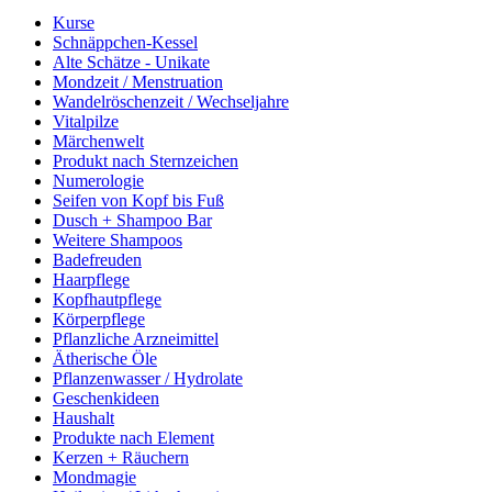
Kurse
Schnäppchen-Kessel
Alte Schätze - Unikate
Mondzeit / Menstruation
Wandelröschenzeit / Wechseljahre
Vitalpilze
Märchenwelt
Produkt nach Sternzeichen
Numerologie
Seifen von Kopf bis Fuß
Dusch + Shampoo Bar
Weitere Shampoos
Badefreuden
Haarpflege
Kopfhautpflege
Körperpflege
Pflanzliche Arzneimittel
Ätherische Öle
Pflanzenwasser / Hydrolate
Geschenkideen
Haushalt
Produkte nach Element
Kerzen + Räuchern
Mondmagie