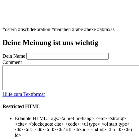
#ostern #tischdekoration #märchen #rabe #hexe #abraxas
Deine Meinung ist uns wichtig
Dein Name
Comment
Hilfe zum Textformat
Restricted HTML
Erlaubte HTML-Tags: <a href hreflang> <em> <strong>
<cite> <blockquote cite> <code> <ul type> <ol start type>
<li> <dl> <dt> <dd> <h2 id> <h3 id> <h4 id> <h5 id> <h6
id>