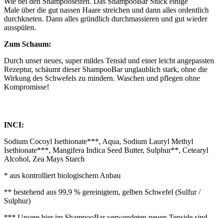
Wie bei den Shampooseifen. Das ShampooBar Stück einige
Male über die gut nassen Haare streichen und dann alles ordentlich
durchkneten. Dann alles gründlich durchmassieren und gut wieder
ausspülen.
Zum Schaum:
Durch unser neues, super mildes Tensid und einer leicht angepassten
Rezeptur, schäumt dieser ShampooBar unglaublich stark, ohne die
Wirkung des Schwefels zu mindern. Waschen und pflegen ohne
Kompromisse!
INCI:
Sodium Cocoyl Isethionate***, Aqua, Sodium Lauryl Methyl
Isethionate***, Mangifera Indica Seed Butter, Sulphur**, Cetearyl
Alcohol, Zea Mays Starch
* aus kontrolliert biologischem Anbau
** bestehend aus 99,9 % gereinigtem, gelben Schwefel (Sulfur /
Sulphur)
*** Unsere hier im ShampooBar verwendeten neuen Tenside sind