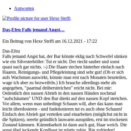
Antworten
Das-Efeu Falls jemand Angst…
Ein Beitrag von
Hexe Steffi
am 16.12.2021 - 17:22
Das-Efeu
Falls jemand Angst hat, der Bar könnte eklig nach Schwefel stinken
wie ein Silvesterböller: Tut er nicht. Der riecht sauber und sonst
quasi nach gar nichts. :-) Die Haare riechen hinterher einfach nach
Haaren. Reinigungs- und Pflegeleistung sind sehr gut! (Ob er sich
aufs Wachstum auswirkt, könnte man erst nach Monaten beurteilen,
wage ich aber zu bezweifeln.) Ich brauche allerdings mehr als
angegeben, "paarmal drüberstreichen" reicht nicht. Bei mir:
Ordentlich den nassen Abrieb in den nassen Händen nochmal
"aufschäumen" UND den Bar direkt auf den nassen Kopf streichen.
Vor allem, wenn man unbedingt Schaum will, aber das kann man
leicht überdosieren - und funktionieren tut es auch ohne Schaum!
Einfach den Abrieb gut verteilen und einarbeiten (möglichst nicht in
die Spitzen), seeehr gründlich lauwarm ausspülen, erst im trockenen
Zustand kämmen. Kämmbarkeit ist dann auch gut, Haar weich. Die
sonst übel juckende Kopfhaut ist relativ ruhig. Bin zufrieden!