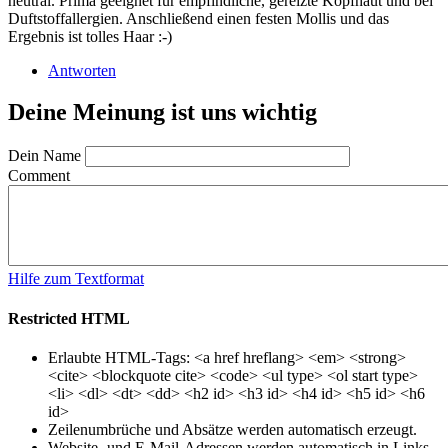
neutral. Prima geeignet für empfindliche, gereizte Kopfhaut und bei
Duftstoffallergien. Anschließend einen festen Mollis und das
Ergebnis ist tolles Haar :-)
Antworten
Deine Meinung ist uns wichtig
Dein Name
Comment
Hilfe zum Textformat
Restricted HTML
Erlaubte HTML-Tags: <a href hreflang> <em> <strong>
<cite> <blockquote cite> <code> <ul type> <ol start type>
<li> <dl> <dt> <dd> <h2 id> <h3 id> <h4 id> <h5 id> <h6
id>
Zeilenumbrüche und Absätze werden automatisch erzeugt.
Website- und E-Mail-Adressen werden automatisch in Links