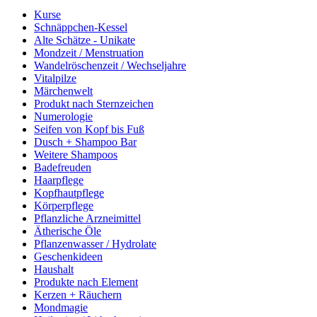
Kurse
Schnäppchen-Kessel
Alte Schätze - Unikate
Mondzeit / Menstruation
Wandelröschenzeit / Wechseljahre
Vitalpilze
Märchenwelt
Produkt nach Sternzeichen
Numerologie
Seifen von Kopf bis Fuß
Dusch + Shampoo Bar
Weitere Shampoos
Badefreuden
Haarpflege
Kopfhautpflege
Körperpflege
Pflanzliche Arzneimittel
Ätherische Öle
Pflanzenwasser / Hydrolate
Geschenkideen
Haushalt
Produkte nach Element
Kerzen + Räuchern
Mondmagie