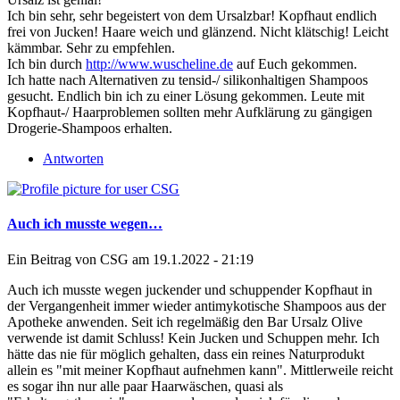
Ich bin sehr, sehr begeistert von dem Ursalzbar! Kopfhaut endlich
frei von Jucken! Haare weich und glänzend. Nicht klätschig! Leicht
kämmbar. Sehr zu empfehlen.
Ich bin durch
http://www.wuscheline.de
auf Euch gekommen.
Ich hatte nach Alternativen zu tensid-/ silikonhaltigen Shampoos
gesucht. Endlich bin ich zu einer Lösung gekommen. Leute mit
Kopfhaut-/ Haarproblemen sollten mehr Aufklärung zu gängigen
Drogerie-Shampoos erhalten.
Antworten
Auch ich musste wegen…
Ein Beitrag von
CSG
am 19.1.2022 - 21:19
Auch ich musste wegen juckender und schuppender Kopfhaut in
der Vergangenheit immer wieder antimykotische Shampoos aus der
Apotheke anwenden. Seit ich regelmäßig den Bar Ursalz Olive
verwende ist damit Schluss! Kein Jucken und Schuppen mehr. Ich
hätte das nie für möglich gehalten, dass ein reines Naturprodukt
allein es "mit meiner Kopfhaut aufnehmen kann". Mittlerweile reicht
es sogar ihn nur alle paar Haarwäschen, quasi als