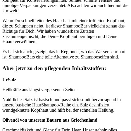
komplett auf Konservierungsmittel, Sulfate, scharfe Tenside und
unnötige Verpackungen verzichtet. Also achten wir auch hier auf die
Umwelt!
Wenn Du schnell fettendes Haar hast mit einer irritierten Kopfhaut,
die zu Schuppen neigt, ist dieser ShampooBar vielleicht genau das
Richtige für Dich. Wir haben wunderbare Zutaten
zusammengemischt, die Deine Kopfhaut beruhigen und Deine
Haare verwöhnen.
Es hat sich auch gezeigt, das in Regionen, wo das Wasser sehr hart
ist, ShampooBars eine tolle Alternative zu Shampooseifen sind.
Aber jetzt zu den pflegenden Inhaltsstoffen:
UrSalz
Heilkräfte aus längst vergessenen Zeiten.
Natürliches Salz ist basisch und passt sich somit hervorragend in
unsere basische HaarShampoo-Reihe ein. Salz desinfiziert
wundgekratzte Kopfhaut und hilft bei der schnellen Heilung.
Olivenöl von unserem Bauern aus Griechenland
Geschmeidigkeit und Glanz für Dein Haar. Unser gehaltvolles