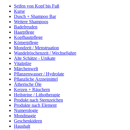
Seifen von Kopf bis Fuß
Kurse
Dusch + Shampoo Bar
Weitere Shampoos
Badefreuden
Haarpflege
Kopfhautpflege
Körperpflege
Mondzeit / Menstruation
Wandelröschenzeit / Wechseljahre
Alte Schätze - Unikate
Vitalpilze
Märchenwelt
Pflanzenwasser / Hydrolate
Pflanzliche Arzneimittel
Ätherische Öle
Kerzen + Räuchern
Heilsteine / Lithotherapie
Produkt nach Sternzeichen
Produkte nach Element
Numerologie
Mondmagie
Geschenkideen
Haushalt