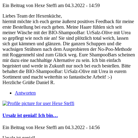
Ein Beitrag von
Hexe Steffi
am 04.3.2022 - 14:59
Liebes Team der Hexenküche,
hiermit möchte ich euch gerne äußerst positives Feedback für meine
erste Bestellung bei euch geben. Meine Haare fühlen sich seit
meiner Wäsche mit der BIO-ShampooBar: UrSalz-Olive mit Urea
so gepflegt wie noch nie an! Sie sind plötzlich total weich, lassen
sich gut kämmen und glänzen. Die ganzen Schuppen und die
wachsigen Strähnen nach dem Ausprobieren der No-Poo-Methode
mit Roggenmehl sind zum Glück weg. Eure ShampooBars scheinen
mir dazu eine nachhaltige Alternative zu sein. Ich bin einfach
begeistert und werde in Zukunft nur noch bei euch bestellen. Bitte
behaltet die BIO-ShampooBar: UrSalz-Olive mit Urea in eurem
Sortiment und macht weiterhin so fantastische Arbeit! :-)
Herzliche Grüße Daniel R.
Antworten
Ursalz ist genial! Ich bin…
Ein Beitrag von
Hexe Steffi
am 04.3.2022 - 14:56
Ursalz ist genial!