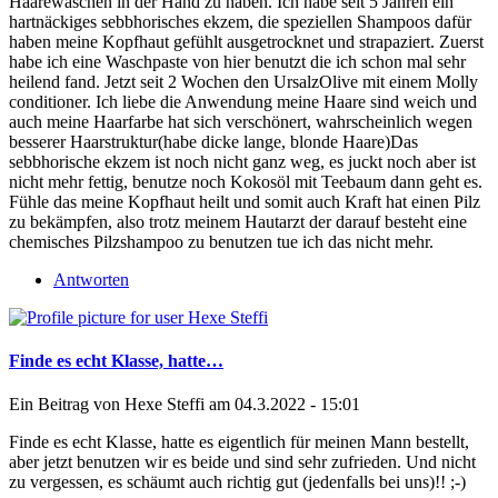
Haarewaschen in der Hand zu haben. Ich habe seit 5 Jahren ein
hartnäckiges sebbhorisches ekzem, die speziellen Shampoos dafür
haben meine Kopfhaut gefühlt ausgetrocknet und strapaziert. Zuerst
habe ich eine Waschpaste von hier benutzt die ich schon mal sehr
heilend fand. Jetzt seit 2 Wochen den UrsalzOlive mit einem Molly
conditioner. Ich liebe die Anwendung meine Haare sind weich und
auch meine Haarfarbe hat sich verschönert, wahrscheinlich wegen
besserer Haarstruktur(habe dicke lange, blonde Haare)Das
sebbhorische ekzem ist noch nicht ganz weg, es juckt noch aber ist
nicht mehr fettig, benutze noch Kokosöl mit Teebaum dann geht es.
Fühle das meine Kopfhaut heilt und somit auch Kraft hat einen Pilz
zu bekämpfen, also trotz meinem Hautarzt der darauf besteht eine
chemisches Pilzshampoo zu benutzen tue ich das nicht mehr.
Antworten
Finde es echt Klasse, hatte…
Ein Beitrag von
Hexe Steffi
am 04.3.2022 - 15:01
Finde es echt Klasse, hatte es eigentlich für meinen Mann bestellt,
aber jetzt benutzen wir es beide und sind sehr zufrieden. Und nicht
zu vergessen, es schäumt auch richtig gut (jedenfalls bei uns)!! ;-)