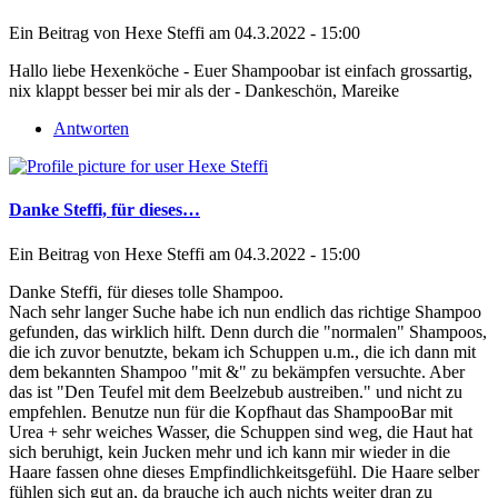
Ein Beitrag von
Hexe Steffi
am 04.3.2022 - 15:00
Hallo liebe Hexenköche - Euer Shampoobar ist einfach grossartig,
nix klappt besser bei mir als der - Dankeschön, Mareike
Antworten
Danke Steffi, für dieses…
Ein Beitrag von
Hexe Steffi
am 04.3.2022 - 15:00
Danke Steffi, für dieses tolle Shampoo.
Nach sehr langer Suche habe ich nun endlich das richtige Shampoo
gefunden, das wirklich hilft. Denn durch die "normalen" Shampoos,
die ich zuvor benutzte, bekam ich Schuppen u.m., die ich dann mit
dem bekannten Shampoo "mit &" zu bekämpfen versuchte. Aber
das ist "Den Teufel mit dem Beelzebub austreiben." und nicht zu
empfehlen. Benutze nun für die Kopfhaut das ShampooBar mit
Urea + sehr weiches Wasser, die Schuppen sind weg, die Haut hat
sich beruhigt, kein Jucken mehr und ich kann mir wieder in die
Haare fassen ohne dieses Empfindlichkeitsgefühl. Die Haare selber
fühlen sich gut an, da brauche ich auch nichts weiter dran zu