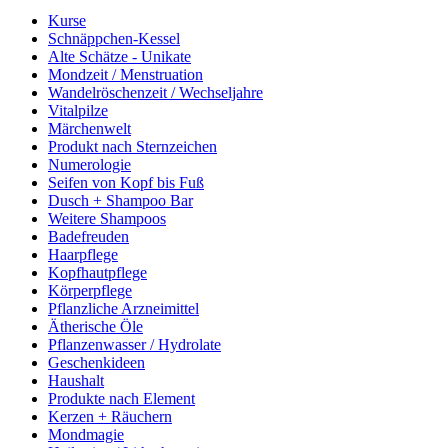
Kurse
Schnäppchen-Kessel
Alte Schätze - Unikate
Mondzeit / Menstruation
Wandelröschenzeit / Wechseljahre
Vitalpilze
Märchenwelt
Produkt nach Sternzeichen
Numerologie
Seifen von Kopf bis Fuß
Dusch + Shampoo Bar
Weitere Shampoos
Badefreuden
Haarpflege
Kopfhautpflege
Körperpflege
Pflanzliche Arzneimittel
Ätherische Öle
Pflanzenwasser / Hydrolate
Geschenkideen
Haushalt
Produkte nach Element
Kerzen + Räuchern
Mondmagie