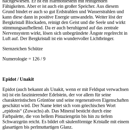
nachgewiesen. Er ist ein Harmoniestein mit reinigenden
Fähigkeiten. Aber er ist auch ein großer Speicher. Aus diesem
Grund bindet er auch so gut Erdstrahlen und Wasserstrahlen und
kann diese dann in positive Energie umwandeln. Weiter löst der
Bergkristall Blockaden, reinigt den Geist und die Seele und wirkt
stimmungsaufhellend. Da er auch beruhigend auf das zentrale
Nervensystem wirkt, lösen sich unbegründete Ängste regelrecht in
Luft auf. Der Bergkristall ist ein wundervoller Lichtbringer.
Sternzeichen Schütze
Numerologie = 126 / 9
Epidot / Unakit
Epidot (auch bekannt als Unakit, wenn er mit Feldspat verwachsen
ist) ist ein faszinierender Edelstein, der vor allem für seine
charakteristischen Grüntöne und seine regenerativen Eigenschaften
geschätzt wird. Der Name leitet sich vom griechischen Wort
„epidosis“ (Zuwachs) ab. Das Mineral besticht durch eine
Farbpalette, die von hellem Pistaziengrün bis hin zu tiefem
Schwarzgrün reicht. Es bildet oft säulenförmige Kristalle mit einem
glasartigen bis perlmuttartigen Glanz.