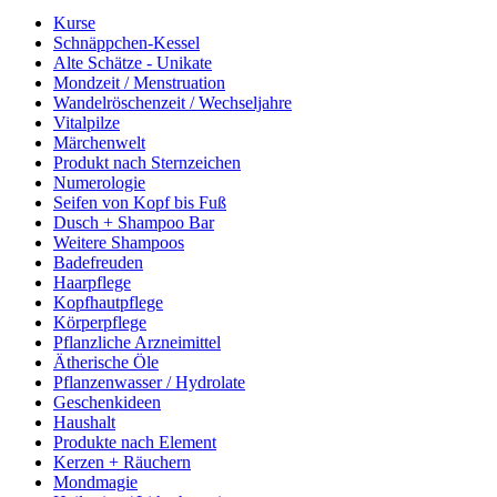
Kurse
Schnäppchen-Kessel
Alte Schätze - Unikate
Mondzeit / Menstruation
Wandelröschenzeit / Wechseljahre
Vitalpilze
Märchenwelt
Produkt nach Sternzeichen
Numerologie
Seifen von Kopf bis Fuß
Dusch + Shampoo Bar
Weitere Shampoos
Badefreuden
Haarpflege
Kopfhautpflege
Körperpflege
Pflanzliche Arzneimittel
Ätherische Öle
Pflanzenwasser / Hydrolate
Geschenkideen
Haushalt
Produkte nach Element
Kerzen + Räuchern
Mondmagie