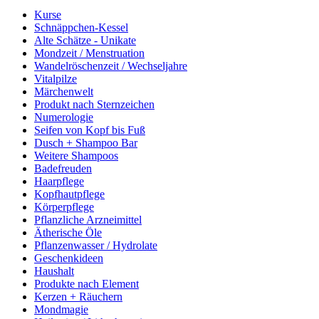
Kurse
Schnäppchen-Kessel
Alte Schätze - Unikate
Mondzeit / Menstruation
Wandelröschenzeit / Wechseljahre
Vitalpilze
Märchenwelt
Produkt nach Sternzeichen
Numerologie
Seifen von Kopf bis Fuß
Dusch + Shampoo Bar
Weitere Shampoos
Badefreuden
Haarpflege
Kopfhautpflege
Körperpflege
Pflanzliche Arzneimittel
Ätherische Öle
Pflanzenwasser / Hydrolate
Geschenkideen
Haushalt
Produkte nach Element
Kerzen + Räuchern
Mondmagie