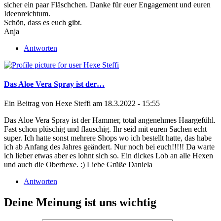
sicher ein paar Fläschchen. Danke für euer Engagement und euren
Ideenreichtum.
Schön, dass es euch gibt.
Anja
Antworten
Das Aloe Vera Spray ist der…
Ein Beitrag von
Hexe Steffi
am 18.3.2022 - 15:55
Das Aloe Vera Spray ist der Hammer, total angenehmes Haargefühl.
Fast schon plüschig und flauschig. Ihr seid mit euren Sachen echt
super. Ich hatte sonst mehrere Shops wo ich bestellt hatte, das habe
ich ab Anfang des Jahres geändert. Nur noch bei euch!!!!! Da warte
ich lieber etwas aber es lohnt sich so. Ein dickes Lob an alle Hexen
und auch die Oberhexe. :) Liebe Grüße Daniela
Antworten
Deine Meinung ist uns wichtig