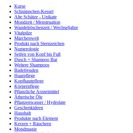
Kurse
Schnäppchen-Kessel
Alte Schätze - Unikate
Mondzeit / Menstruation
Wandelröschenzeit / Wechseljahre
Vitalpilze
Märchenwelt
Produkt nach Sternzeichen
Numerologie
Seifen von Kopf bis Fuß
Dusch + Shampoo Bar
Weitere Shampoos
Badefreuden
Haarpflege
Kopfhautpflege
Körperpflege
Pflanzliche Arzneimittel
Ätherische Öle
Pflanzenwasser / Hydrolate
Geschenkideen
Haushalt
Produkte nach Element
Kerzen + Räuchern
Mondmagie