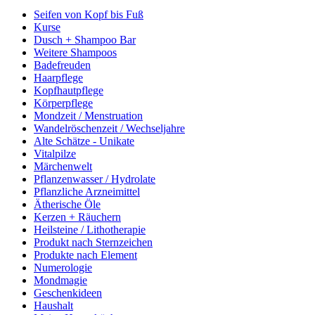
Seifen von Kopf bis Fuß
Kurse
Dusch + Shampoo Bar
Weitere Shampoos
Badefreuden
Haarpflege
Kopfhautpflege
Körperpflege
Mondzeit / Menstruation
Wandelröschenzeit / Wechseljahre
Alte Schätze - Unikate
Vitalpilze
Märchenwelt
Pflanzenwasser / Hydrolate
Pflanzliche Arzneimittel
Ätherische Öle
Kerzen + Räuchern
Heilsteine / Lithotherapie
Produkt nach Sternzeichen
Produkte nach Element
Numerologie
Mondmagie
Geschenkideen
Haushalt