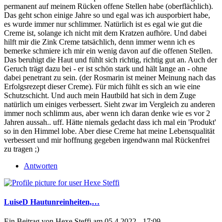
permanent auf meinem Rücken offene Stellen habe (oberflächlich).
Das geht schon einige Jahre so und egal was ich ausporbiert habe,
es wurde immer nur schlimmer. Natürlich ist es egal wie gut die
Creme ist, solange ich nicht mit dem Kratzen aufhöre. Und dabei
hilft mir die Zink Creme tatsächlich, denn immer wenn ich es
bemerke schmiere ich mir ein wenig davon auf die offenen Stellen.
Das beruhigt die Haut und fühlt sich richtig, richtig gut an. Auch der
Geruch trägt dazu bei - er ist schön stark und hält lange an - ohne
dabei penetrant zu sein. (der Rosmarin ist meiner Meinung nach das
Erfolgsrezept dieser Creme). Für mich fühlt es sich an wie eine
Schutzschicht. Und auch mein Hautbild hat sich in dem Zuge
natürlich um einiges verbessert. Sieht zwar im Vergleich zu anderen
immer noch schlimm aus, aber wenn ich daran denke wie es vor 2
Jahren aussah.. uff. Hätte niemals gedacht dass ich mal ein 'Produkt'
so in den Himmel lobe. Aber diese Creme hat meine Lebensqualität
verbessert und mir hoffnung gegeben irgendwann mal Rückenfrei
zu tragen ;)
Antworten
LuiseD Hautunreinheiten,…
Ein Beitrag von
Hexe Steffi
am 05.4.2022 - 17:09