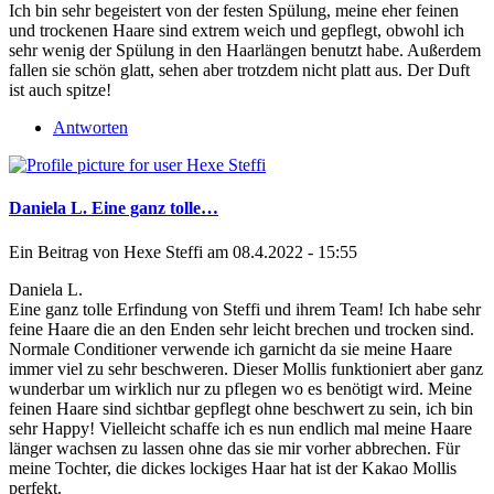
Ich bin sehr begeistert von der festen Spülung, meine eher feinen
und trockenen Haare sind extrem weich und gepflegt, obwohl ich
sehr wenig der Spülung in den Haarlängen benutzt habe. Außerdem
fallen sie schön glatt, sehen aber trotzdem nicht platt aus. Der Duft
ist auch spitze!
Antworten
Daniela L. Eine ganz tolle…
Ein Beitrag von
Hexe Steffi
am 08.4.2022 - 15:55
Daniela L.
Eine ganz tolle Erfindung von Steffi und ihrem Team! Ich habe sehr
feine Haare die an den Enden sehr leicht brechen und trocken sind.
Normale Conditioner verwende ich garnicht da sie meine Haare
immer viel zu sehr beschweren. Dieser Mollis funktioniert aber ganz
wunderbar um wirklich nur zu pflegen wo es benötigt wird. Meine
feinen Haare sind sichtbar gepflegt ohne beschwert zu sein, ich bin
sehr Happy! Vielleicht schaffe ich es nun endlich mal meine Haare
länger wachsen zu lassen ohne das sie mir vorher abbrechen. Für
meine Tochter, die dickes lockiges Haar hat ist der Kakao Mollis
perfekt.