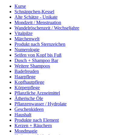
Kurse
Schnäppchen-Kessel
Alte Schätze - Unikate
Mondzeit / Menstruation
Wandelröschenzeit / Wechseljahre
Vitalpilze
Märchenwelt
Produkt nach Sternzeichen
Numerologie
Seifen von Kopf bis Fuß
Dusch + Shampoo Bar
Weitere Shampoos
Badefreuden
Haarpflege
Kopfhautpflege
Körperpflege
Pflanzliche Arzneimittel
Ätherische Öle
Pflanzenwasser / Hydrolate
Geschenkideen
Haushalt
Produkte nach Element
Kerzen + Räuchern
Mondmagie