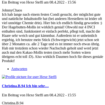
Ein Beitrag von
Hexe Steffi
am 08.4.2022 - 15:56
JohnnyChaos
Ich hab lange nach einem festen Condi gesucht, der möglichst gute
und natürliche Inhaltsstoffe hat (bei anderen Herstellern ist leider oft
viel unnötige Chemie drin). Hier bin ich endlich fündig geworden :)
Der Hagebutten-Mollis ist wirklich genial! Obwohl nur 4 INCI
enthalten sind, funktioniert er einfach perfekt, pflegt toll, macht die
Haare sehr weich und gut kämmbar. Außerdem ist er unheimlich
ergiebig, ich benutze mein Stück (Schwergewicht) jetzt schon seit
über 2 Monaten ca. alle 2 Tage und es ist immer noch etwas übrig.
Hab mir trotzdem schon wieder Nachschub geholt und werd jetzt
auch mal den Kakao-Mollis testen (noch mehr Sorten wären
übrigens echt toll :D). Also wirklich Daumen hoch für dieses geniale
Produkt!
Antworten
Christina.B.94 Ich bin sehr…
Ein Beitrag von
Hexe Steffi
am 08.4.2022 - 15:55
Christina.B.94