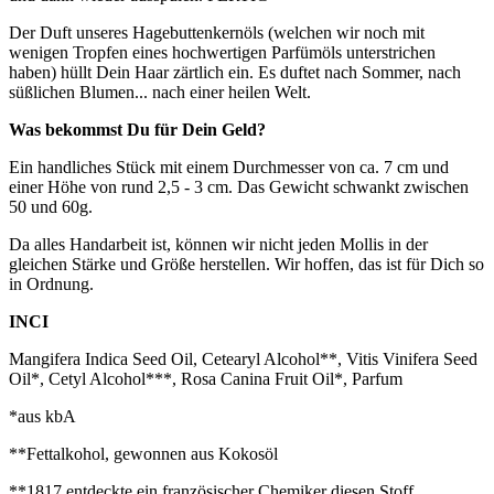
Der Duft unseres Hagebuttenkernöls (welchen wir noch mit
wenigen Tropfen eines hochwertigen Parfümöls unterstrichen
haben) hüllt Dein Haar zärtlich ein. Es duftet nach Sommer, nach
süßlichen Blumen... nach einer heilen Welt.
Was bekommst Du für Dein Geld?
Ein handliches Stück mit einem Durchmesser von ca. 7 cm und
einer Höhe von rund 2,5 - 3 cm. Das Gewicht schwankt zwischen
50 und 60g.
Da alles Handarbeit ist, können wir nicht jeden Mollis in der
gleichen Stärke und Größe herstellen. Wir hoffen, das ist für Dich so
in Ordnung.
INCI
Mangifera Indica Seed Oil, Cetearyl Alcohol**, Vitis Vinifera Seed
Oil*, Cetyl Alcohol***, Rosa Canina Fruit Oil*, Parfum
*aus kbA
**Fettalkohol, gewonnen aus Kokosöl
**1817 entdeckte ein französischer Chemiker diesen Stoff.