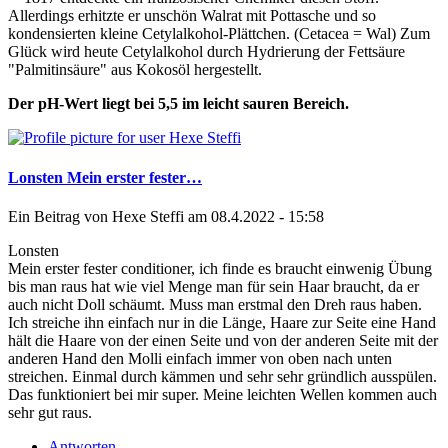
Allerdings erhitzte er unschön Walrat mit Pottasche und so
kondensierten kleine Cetylalkohol-Plättchen. (Cetacea = Wal) Zum
Glück wird heute Cetylalkohol durch Hydrierung der Fettsäure
"Palmitinsäure" aus Kokosöl hergestellt.
Der pH-Wert liegt bei 5,5 im leicht sauren Bereich.
Lonsten Mein erster fester…
Ein Beitrag von
Hexe Steffi
am 08.4.2022 - 15:58
Lonsten
Mein erster fester conditioner, ich finde es braucht einwenig Übung
bis man raus hat wie viel Menge man für sein Haar braucht, da er
auch nicht Doll schäumt. Muss man erstmal den Dreh raus haben.
Ich streiche ihn einfach nur in die Länge, Haare zur Seite eine Hand
hält die Haare von der einen Seite und von der anderen Seite mit der
anderen Hand den Molli einfach immer von oben nach unten
streichen. Einmal durch kämmen und sehr sehr gründlich ausspülen.
Das funktioniert bei mir super. Meine leichten Wellen kommen auch
sehr gut raus.
Antworten