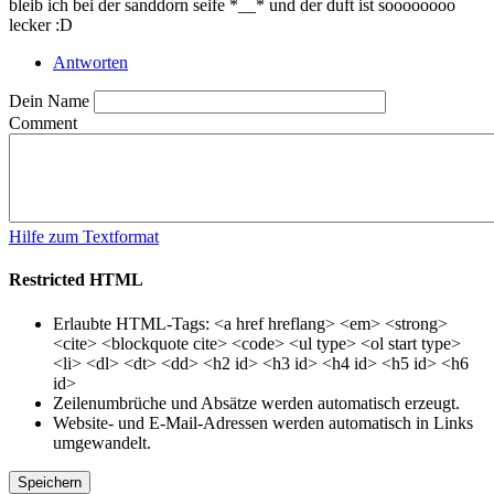
bleib ich bei der sanddorn seife *__* und der duft ist soooooooo
lecker :D
Antworten
Dein Name
Comment
Hilfe zum Textformat
Restricted HTML
Erlaubte HTML-Tags: <a href hreflang> <em> <strong>
<cite> <blockquote cite> <code> <ul type> <ol start type>
<li> <dl> <dt> <dd> <h2 id> <h3 id> <h4 id> <h5 id> <h6
id>
Zeilenumbrüche und Absätze werden automatisch erzeugt.
Website- und E-Mail-Adressen werden automatisch in Links
umgewandelt.