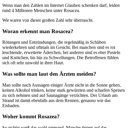
Wenn man den Zahlen im Internet Glauben schenken darf, leiden
rund 4 Millionen Menschen unter Rosacea.
Wir waren von dieser großen Zahl sehr überrascht.
Woran erkennt man Rosacea?
Rötungen und Entzündungen, die regelmäßig in Schüben
wiederkehren und oftmals im Gesicht. Bei manchen sind es rot
leuchtende, erweiterte Äderchen, bei anderen sind es eher Pusteln
und Knötchen, bis hin zu Schwellungen. Die Betroffenen fühlen
sich oft sehr unwohl in ihrer Haut.
Was sollte man laut den Ärzten meiden?
Man sollte nach Aussagen einiger Ärzte nicht in die Sonne gehen,
keinen Alkohol trinken, keine stark gewürzten und scharfen Speisen
zu sich nehmen und auf Saunagänge verzichten. Der Urlaub am
Strand ist damit ebenfalls aus dem Rennen, genauso wie das
Eisbaden.
Woher kommt Rosazea?
So richtig weiß das wohl niemand. Manche tippen auf das