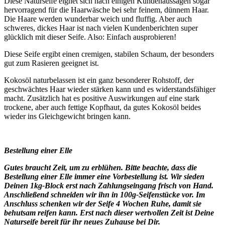
Diese Naturseife eignet sich nach einigen Kundenaussagen sogar
hervorragend für die Haarwäsche bei sehr feinem, dünnem Haar.
Die Haare werden wunderbar weich und fluffig. Aber auch
schweres, dickes Haar ist nach vielen Kundenberichten super
glücklich mit dieser Seife. Also: Einfach ausprobieren!
Diese Seife ergibt einen cremigen, stabilen Schaum, der besonders
gut zum Rasieren geeignet ist.
Kokosöl naturbelassen ist ein ganz besonderer Rohstoff, der
geschwächtes Haar wieder stärken kann und es widerstandsfähiger
macht. Zusätzlich hat es positive Auswirkungen auf eine stark
trockene, aber auch fettige Kopfhaut, da gutes Kokosöl beides
wieder ins Gleichgewicht bringen kann.
Bestellung einer Elle
Gutes braucht Zeit, um zu erblühen. Bitte beachte, dass die
Bestellung einer Elle immer eine Vorbestellung ist. Wir sieden
Deinen 1kg-Block erst nach Zahlungseingang frisch von Hand.
Anschließend schneiden wir ihn in 100g-Seifenstücke vor. Im
Anschluss schenken wir der Seife 4 Wochen Ruhe, damit sie
behutsam reifen kann. Erst nach dieser wertvollen Zeit ist Deine
Naturseife bereit für ihr neues Zuhause bei Dir.