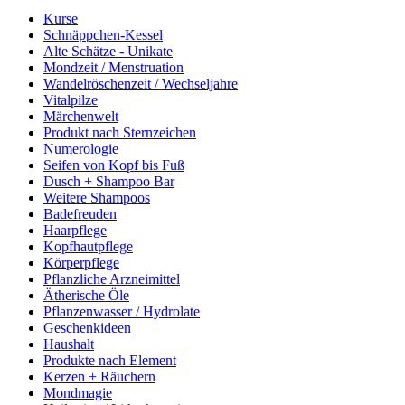
Kurse
Schnäppchen-Kessel
Alte Schätze - Unikate
Mondzeit / Menstruation
Wandelröschenzeit / Wechseljahre
Vitalpilze
Märchenwelt
Produkt nach Sternzeichen
Numerologie
Seifen von Kopf bis Fuß
Dusch + Shampoo Bar
Weitere Shampoos
Badefreuden
Haarpflege
Kopfhautpflege
Körperpflege
Pflanzliche Arzneimittel
Ätherische Öle
Pflanzenwasser / Hydrolate
Geschenkideen
Haushalt
Produkte nach Element
Kerzen + Räuchern
Mondmagie