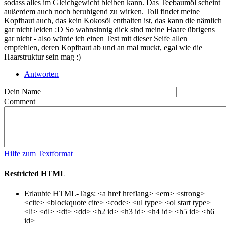
sodass alles im Gleichgewicht bleiben kann. Das Teebaumöl scheint
außerdem auch noch beruhigend zu wirken. Toll findet meine
Kopfhaut auch, das kein Kokosöl enthalten ist, das kann die nämlich
gar nicht leiden :D So wahnsinnig dick sind meine Haare übrigens
gar nicht - also würde ich einen Test mit dieser Seife allen
empfehlen, deren Kopfhaut ab und an mal muckt, egal wie die
Haarstruktur sein mag :)
Antworten
Dein Name
Comment
Hilfe zum Textformat
Restricted HTML
Erlaubte HTML-Tags: <a href hreflang> <em> <strong>
<cite> <blockquote cite> <code> <ul type> <ol start type>
<li> <dl> <dt> <dd> <h2 id> <h3 id> <h4 id> <h5 id> <h6
id>