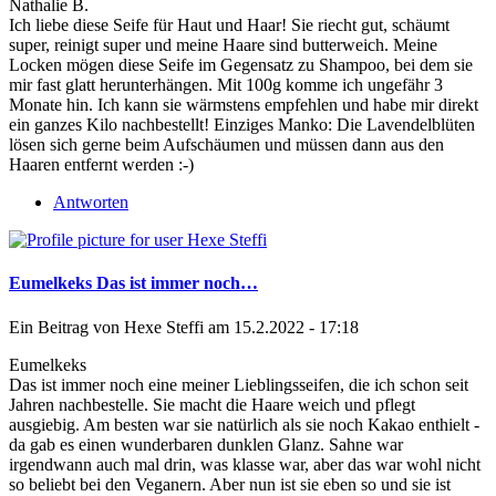
Nathalie B.
Ich liebe diese Seife für Haut und Haar! Sie riecht gut, schäumt
super, reinigt super und meine Haare sind butterweich. Meine
Locken mögen diese Seife im Gegensatz zu Shampoo, bei dem sie
mir fast glatt herunterhängen. Mit 100g komme ich ungefähr 3
Monate hin. Ich kann sie wärmstens empfehlen und habe mir direkt
ein ganzes Kilo nachbestellt! Einziges Manko: Die Lavendelblüten
lösen sich gerne beim Aufschäumen und müssen dann aus den
Haaren entfernt werden :-)
Antworten
Eumelkeks Das ist immer noch…
Ein Beitrag von
Hexe Steffi
am 15.2.2022 - 17:18
Eumelkeks
Das ist immer noch eine meiner Lieblingsseifen, die ich schon seit
Jahren nachbestelle. Sie macht die Haare weich und pflegt
ausgiebig. Am besten war sie natürlich als sie noch Kakao enthielt -
da gab es einen wunderbaren dunklen Glanz. Sahne war
irgendwann auch mal drin, was klasse war, aber das war wohl nicht
so beliebt bei den Veganern. Aber nun ist sie eben so und sie ist