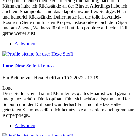
Ausspülen bleiben meine Haare seifig und klebrig, nach dem
Kämmen habe ich Rückstände an der Bürste. Allerdings habe ich
auch ein Shampoobar und das klappt einwandfrei. Seidiges Haar
und keinerlei Rückstände. Daher nutze ich die tolle Lavendel-
Rosmarin Seife nun für den Körper, insbesondere nach dem Sport
und am Abend, Wellness für die Haut. Ich probiere auf jeden Fall
gerne weiter aus!
Antworten
Lone Diese Seife ist ein…
Ein Beitrag von
Hexe Steffi
am 15.2.2022 - 17:19
Lone
Diese Seife ist ein Traum! Mein feines glattes Haar ist wohl genährt
und glänzt schön. Die Kopfhaut fühlt sich schön entspannt an. Der
Schaum und der Duft sind wunderbar! Für mich die beste aller
getesteten Shampooseifen. Ich benutze sie ausserdem auch gerne zur
Körperpflege..
Antworten