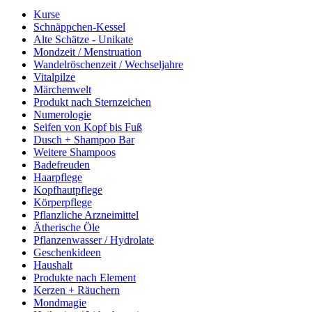
Kurse
Schnäppchen-Kessel
Alte Schätze - Unikate
Mondzeit / Menstruation
Wandelröschenzeit / Wechseljahre
Vitalpilze
Märchenwelt
Produkt nach Sternzeichen
Numerologie
Seifen von Kopf bis Fuß
Dusch + Shampoo Bar
Weitere Shampoos
Badefreuden
Haarpflege
Kopfhautpflege
Körperpflege
Pflanzliche Arzneimittel
Ätherische Öle
Pflanzenwasser / Hydrolate
Geschenkideen
Haushalt
Produkte nach Element
Kerzen + Räuchern
Mondmagie