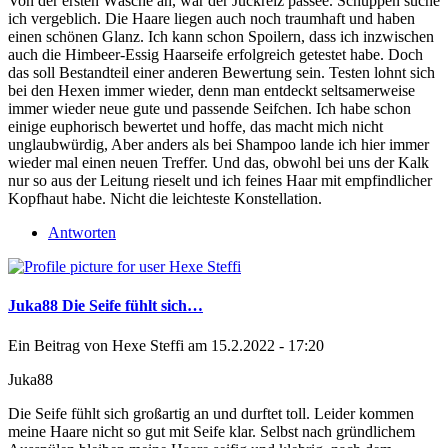
Von der ersten Wäsche an, war der Juckreiz passee. Schuppen suche
ich vergeblich. Die Haare liegen auch noch traumhaft und haben
einen schönen Glanz. Ich kann schon Spoilern, dass ich inzwischen
auch die Himbeer-Essig Haarseife erfolgreich getestet habe. Doch
das soll Bestandteil einer anderen Bewertung sein. Testen lohnt sich
bei den Hexen immer wieder, denn man entdeckt seltsamerweise
immer wieder neue gute und passende Seifchen. Ich habe schon
einige euphorisch bewertet und hoffe, das macht mich nicht
unglaubwürdig, Aber anders als bei Shampoo lande ich hier immer
wieder mal einen neuen Treffer. Und das, obwohl bei uns der Kalk
nur so aus der Leitung rieselt und ich feines Haar mit empfindlicher
Kopfhaut habe. Nicht die leichteste Konstellation.
Antworten
Juka88 Die Seife fühlt sich…
Ein Beitrag von
Hexe Steffi
am 15.2.2022 - 17:20
Juka88
Die Seife fühlt sich großartig an und durftet toll. Leider kommen
meine Haare nicht so gut mit Seife klar. Selbst nach gründlichem