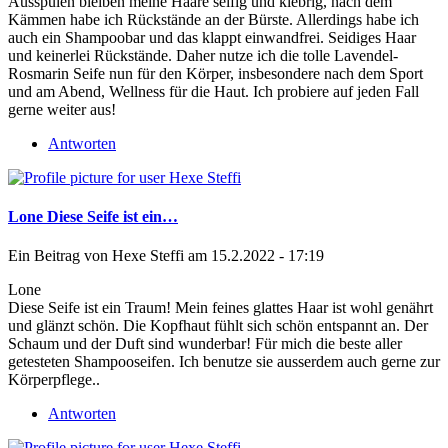
Ausspülen bleiben meine Haare seifig und klebrig, nach dem
Kämmen habe ich Rückstände an der Bürste. Allerdings habe ich
auch ein Shampoobar und das klappt einwandfrei. Seidiges Haar
und keinerlei Rückstände. Daher nutze ich die tolle Lavendel-
Rosmarin Seife nun für den Körper, insbesondere nach dem Sport
und am Abend, Wellness für die Haut. Ich probiere auf jeden Fall
gerne weiter aus!
Antworten
Lone Diese Seife ist ein…
Ein Beitrag von
Hexe Steffi
am 15.2.2022 - 17:19
Lone
Diese Seife ist ein Traum! Mein feines glattes Haar ist wohl genährt
und glänzt schön. Die Kopfhaut fühlt sich schön entspannt an. Der
Schaum und der Duft sind wunderbar! Für mich die beste aller
getesteten Shampooseifen. Ich benutze sie ausserdem auch gerne zur
Körperpflege..
Antworten