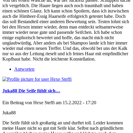
Von der ersten Wäsche an, war der Juckreiz passee. Schuppen suche
ich vergeblich. Die Haare liegen auch noch traumhaft und haben
einen schönen Glanz. Ich kann schon Spoilern, dass ich inzwischen
auch die Himbeer-Essig Haarseife erfolgreich getestet habe. Doch
das soll Bestandteil einer anderen Bewertung sein. Testen lohnt sich
bei den Hexen immer wieder, denn man entdeckt seltsamerweise
immer wieder neue gute und passende Seifchen. Ich habe schon
einige euphorisch bewertet und hoffe, das macht mich nicht
unglaubwürdig, Aber anders als bei Shampoo lande ich hier immer
wieder mal einen neuen Treffer. Und das, obwohl bei uns der Kalk
nur so aus der Leitung rieselt und ich feines Haar mit empfindlicher
Kopfhaut habe. Nicht die leichteste Konstellation.
Antworten
Juka88 Die Seife fühlt sich…
Ein Beitrag von
Hexe Steffi
am 15.2.2022 - 17:20
Juka88
Die Seife fühlt sich großartig an und durftet toll. Leider kommen
meine Haare nicht so gut mit Seife klar. Selbst nach gründlichem