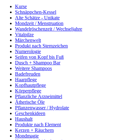
Kurse
Schnäppchen-Kessel
Alte Schätze - Unikate
Mondzeit / Menstruation
Wandelröschenzeit / Wechseljahre
Vitalpilze
Märchenwelt
Produkt nach Sternzeichen
Numerologie
Seifen von Kopf bis Fuß
Dusch + Shampoo Bar
Weitere Shampoos
Badefreuden
Haarpflege
Kopfhautpflege
Körperpflege
Pflanzliche Arzneimittel
Ätherische Öle
Pflanzenwasser / Hydrolate
Geschenkideen
Haushalt
Produkte nach Element
Kerzen + Räuchern
Mondmagie