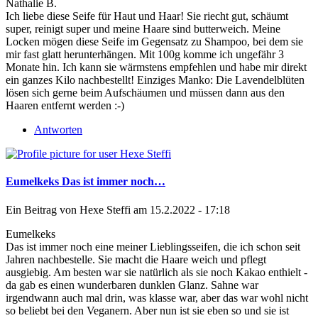
Nathalie B.
Ich liebe diese Seife für Haut und Haar! Sie riecht gut, schäumt
super, reinigt super und meine Haare sind butterweich. Meine
Locken mögen diese Seife im Gegensatz zu Shampoo, bei dem sie
mir fast glatt herunterhängen. Mit 100g komme ich ungefähr 3
Monate hin. Ich kann sie wärmstens empfehlen und habe mir direkt
ein ganzes Kilo nachbestellt! Einziges Manko: Die Lavendelblüten
lösen sich gerne beim Aufschäumen und müssen dann aus den
Haaren entfernt werden :-)
Antworten
Eumelkeks Das ist immer noch…
Ein Beitrag von
Hexe Steffi
am 15.2.2022 - 17:18
Eumelkeks
Das ist immer noch eine meiner Lieblingsseifen, die ich schon seit
Jahren nachbestelle. Sie macht die Haare weich und pflegt
ausgiebig. Am besten war sie natürlich als sie noch Kakao enthielt -
da gab es einen wunderbaren dunklen Glanz. Sahne war
irgendwann auch mal drin, was klasse war, aber das war wohl nicht
so beliebt bei den Veganern. Aber nun ist sie eben so und sie ist