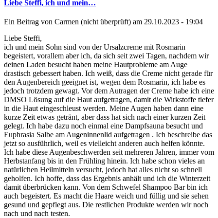
Liebe Steffi, ich und mein…
Ein Beitrag von
Carmen (nicht überprüft)
am 29.10.2023 - 19:04
Liebe Steffi,
ich und mein Sohn sind von der Ursalzcreme mit Rosmarin
begeistert, vorallem aber ich, da sich seit zwei Tagen, nachdem wir
deinen Laden besucht haben meine Hautprobleme am Auge
drastisch gebessert haben. Ich weiß, dass die Creme nicht gerade für
den Augenbereich geeignet ist, wegen dem Rosmarin, ich habe es
jedoch trotzdem gewagt. Vor dem Autragen der Creme habe ich eine
DMSO Lösung auf die Haut aufgetragen, damit die Wirkstoffe tiefer
in die Haut eingeschleust werden. Meine Augen haben dann eine
kurze Zeit etwas getränt, aber dass hat sich nach einer kurzen Zeit
gelegt. Ich habe dazu noch einmal eine Dampfsauna besucht und
Euphrasia Salbe am Augeninnenlid aufgetragen . Ich beschreibe das
jetzt so ausführlich, weil es vielleicht anderen auch helfen könnte.
Ich habe diese Augenbeschwerden seit mehreren Jahren, immer vom
Herbstanfang bis in den Frühling hinein. Ich habe schon vieles an
natürlichen Heilmitteln versucht, jedoch hat alles nicht so schnell
geholfen. Ich hoffe, dass das Ergebnis anhält und ich die Winterzeit
damit überbrücken kann. Von dem Schwefel Shampoo Bar bin ich
auch begeistert. Es macht die Haare weich und füllig und sie sehen
gesund und gepflegt aus. Die restlichen Produkte werden wir noch
nach und nach testen.