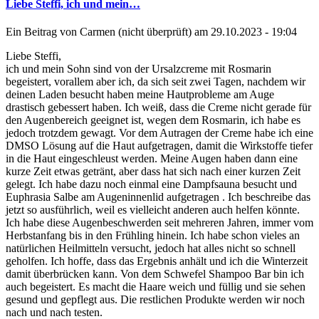
Liebe Steffi, ich und mein…
Ein Beitrag von
Carmen (nicht überprüft)
am 29.10.2023 - 19:04
Liebe Steffi,
ich und mein Sohn sind von der Ursalzcreme mit Rosmarin
begeistert, vorallem aber ich, da sich seit zwei Tagen, nachdem wir
deinen Laden besucht haben meine Hautprobleme am Auge
drastisch gebessert haben. Ich weiß, dass die Creme nicht gerade für
den Augenbereich geeignet ist, wegen dem Rosmarin, ich habe es
jedoch trotzdem gewagt. Vor dem Autragen der Creme habe ich eine
DMSO Lösung auf die Haut aufgetragen, damit die Wirkstoffe tiefer
in die Haut eingeschleust werden. Meine Augen haben dann eine
kurze Zeit etwas getränt, aber dass hat sich nach einer kurzen Zeit
gelegt. Ich habe dazu noch einmal eine Dampfsauna besucht und
Euphrasia Salbe am Augeninnenlid aufgetragen . Ich beschreibe das
jetzt so ausführlich, weil es vielleicht anderen auch helfen könnte.
Ich habe diese Augenbeschwerden seit mehreren Jahren, immer vom
Herbstanfang bis in den Frühling hinein. Ich habe schon vieles an
natürlichen Heilmitteln versucht, jedoch hat alles nicht so schnell
geholfen. Ich hoffe, dass das Ergebnis anhält und ich die Winterzeit
damit überbrücken kann. Von dem Schwefel Shampoo Bar bin ich
auch begeistert. Es macht die Haare weich und füllig und sie sehen
gesund und gepflegt aus. Die restlichen Produkte werden wir noch
nach und nach testen.