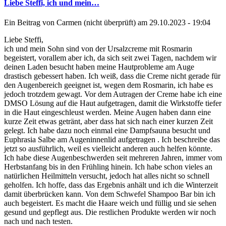
Liebe Steffi, ich und mein…
Ein Beitrag von
Carmen (nicht überprüft)
am 29.10.2023 - 19:04
Liebe Steffi,
ich und mein Sohn sind von der Ursalzcreme mit Rosmarin
begeistert, vorallem aber ich, da sich seit zwei Tagen, nachdem wir
deinen Laden besucht haben meine Hautprobleme am Auge
drastisch gebessert haben. Ich weiß, dass die Creme nicht gerade für
den Augenbereich geeignet ist, wegen dem Rosmarin, ich habe es
jedoch trotzdem gewagt. Vor dem Autragen der Creme habe ich eine
DMSO Lösung auf die Haut aufgetragen, damit die Wirkstoffe tiefer
in die Haut eingeschleust werden. Meine Augen haben dann eine
kurze Zeit etwas getränt, aber dass hat sich nach einer kurzen Zeit
gelegt. Ich habe dazu noch einmal eine Dampfsauna besucht und
Euphrasia Salbe am Augeninnenlid aufgetragen . Ich beschreibe das
jetzt so ausführlich, weil es vielleicht anderen auch helfen könnte.
Ich habe diese Augenbeschwerden seit mehreren Jahren, immer vom
Herbstanfang bis in den Frühling hinein. Ich habe schon vieles an
natürlichen Heilmitteln versucht, jedoch hat alles nicht so schnell
geholfen. Ich hoffe, dass das Ergebnis anhält und ich die Winterzeit
damit überbrücken kann. Von dem Schwefel Shampoo Bar bin ich
auch begeistert. Es macht die Haare weich und füllig und sie sehen
gesund und gepflegt aus. Die restlichen Produkte werden wir noch
nach und nach testen.