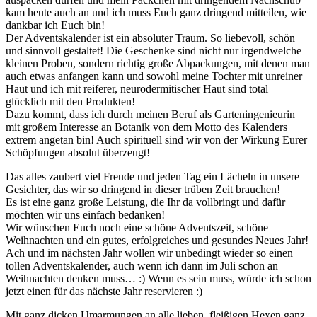
kam heute auch an und ich muss Euch ganz dringend mitteilen, wie
dankbar ich Euch bin!
Der Adventskalender ist ein absoluter Traum. So liebevoll, schön
und sinnvoll gestaltet! Die Geschenke sind nicht nur irgendwelche
kleinen Proben, sondern richtig große Abpackungen, mit denen man
auch etwas anfangen kann und sowohl meine Tochter mit unreiner
Haut und ich mit reiferer, neurodermitischer Haut sind total
glücklich mit den Produkten!
Dazu kommt, dass ich durch meinen Beruf als Garteningenieurin
mit großem Interesse an Botanik von dem Motto des Kalenders
extrem angetan bin! Auch spirituell sind wir von der Wirkung Eurer
Schöpfungen absolut überzeugt!
Das alles zaubert viel Freude und jeden Tag ein Lächeln in unsere
Gesichter, das wir so dringend in dieser trüben Zeit brauchen!
Es ist eine ganz große Leistung, die Ihr da vollbringt und dafür
möchten wir uns einfach bedanken!
Wir wünschen Euch noch eine schöne Adventszeit, schöne
Weihnachten und ein gutes, erfolgreiches und gesundes Neues Jahr!
Ach und im nächsten Jahr wollen wir unbedingt wieder so einen
tollen Adventskalender, auch wenn ich dann im Juli schon an
Weihnachten denken muss… :) Wenn es sein muss, würde ich schon
jetzt einen für das nächste Jahr reservieren :)
Mit ganz dicken Umarmungen an alle lieben, fleißigen Hexen ganz