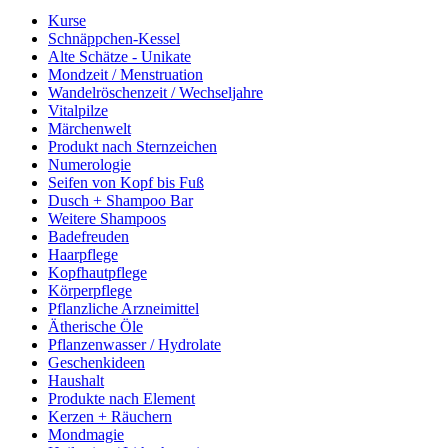
Kurse
Schnäppchen-Kessel
Alte Schätze - Unikate
Mondzeit / Menstruation
Wandelröschenzeit / Wechseljahre
Vitalpilze
Märchenwelt
Produkt nach Sternzeichen
Numerologie
Seifen von Kopf bis Fuß
Dusch + Shampoo Bar
Weitere Shampoos
Badefreuden
Haarpflege
Kopfhautpflege
Körperpflege
Pflanzliche Arzneimittel
Ätherische Öle
Pflanzenwasser / Hydrolate
Geschenkideen
Haushalt
Produkte nach Element
Kerzen + Räuchern
Mondmagie