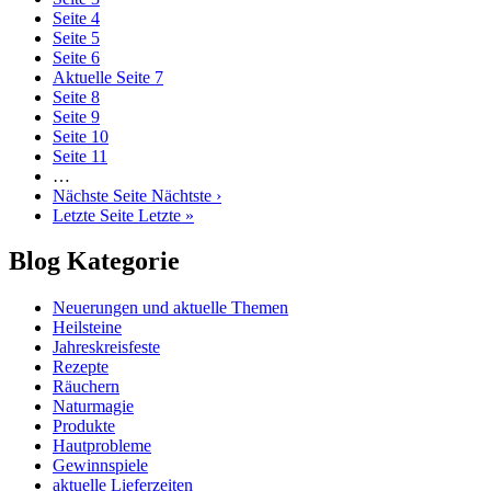
Seite
4
Seite
5
Seite
6
Aktuelle Seite
7
Seite
8
Seite
9
Seite
10
Seite
11
…
Nächste Seite
Nächtste ›
Letzte Seite
Letzte »
Blog Kategorie
Neuerungen und aktuelle Themen
Heilsteine
Jahreskreisfeste
Rezepte
Räuchern
Naturmagie
Produkte
Hautprobleme
Gewinnspiele
aktuelle Lieferzeiten