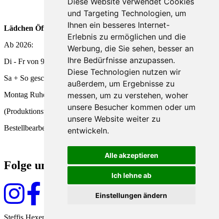
Diese Website verwendet Cookies
und Targeting Technologien, um
Ihnen ein besseres Internet-
Lädchen Öffnungszeiten
Erlebnis zu ermöglichen und die
Ab 2026:
Werbung, die Sie sehen, besser an
Ihre Bedürfnisse anzupassen.
Di - Fr von 9 - 18 Uhr
Diese Technologien nutzen wir
Sa + So geschlossen
außerdem, um Ergebnisse zu
messen, um zu verstehen, woher
Montag Ruhetag
unsere Besucher kommen oder um
(Produktionstag und
unsere Website weiter zu
Bestellbearbeitung)
entwickeln.
Alle akzeptieren
Folge uns
Ich lehne ab
Einstellungen ändern
Steffis Hexenküche seit 2009