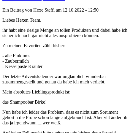
Ein Beitrag von
Hexe Steffi
am 12.10.2022 - 12:50
Liebes Hexen Team,
ihr habt eine riesige Menge an tollen Produkten und dabei habe ich
sicherlich noch gar nicht alles ausprobieren können.
Zu meinen Favoriten zählt bisher:
- alle Fluidums
- Zaubermilch
- Kesselpaste Kräuter
Der letzte Adventskalender war unglaublich wunderbar
zusammengestellt und genau da habe ich mich verliebt.
Mein absolutes Lieblingsprodukt ist:
das Shampoobar Birke!
Nun habe ich leider das Problem, dass es nicht zum Sortiment
gehört u die Probe schon lange aufgebraucht ist. Aber vllt ändert ihr
das ja irgendwann.....wer weiß.
Auf jeden Fall macht bitte weiter so wie bisher, denn ihr seid