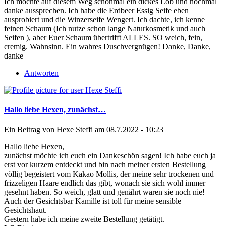
Ich möchte auf diesem Weg schonmal ein dickes Lob und nochmal
danke aussprechen. Ich habe die Erdbeer Essig Seife eben
ausprobiert und die Winzerseife Wengert. Ich dachte, ich kenne
feinen Schaum (Ich nutze schon lange Naturkosmetik und auch
Seifen ), aber Euer Schaum übertrifft ALLES. SO weich, fein,
cremig. Wahnsinn. Ein wahres Duschvergnügen! Danke, Danke,
danke
Antworten
Hallo liebe Hexen, zunächst…
Ein Beitrag von
Hexe Steffi
am 08.7.2022 - 10:23
Hallo liebe Hexen,
zunächst möchte ich euch ein Dankeschön sagen! Ich habe euch ja
erst vor kurzem entdeckt und bin nach meiner ersten Bestellung
völlig begeistert vom Kakao Mollis, der meine sehr trockenen und
frizzeligen Haare endlich das gibt, wonach sie sich wohl immer
gesehnt haben. So weich, glatt und genährt waren sie noch nie!
Auch der Gesichtsbar Kamille ist toll für meine sensible
Gesichtshaut.
Gestern habe ich meine zweite Bestellung getätigt.