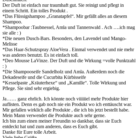
Der Duft ist einfach nur traumhaft gut. Sie reinigt und pflegt in
einem Schritt. Ein tolles Produkt .
*Das Flüssigshampoo „Granatapfel“. Mir gefällt alles an diesem
Shampoo.
*Shampoobar :Taubnessel, Amla und Tannenwald . Ach ….ich mag
sie alle : )
*Die neuen Dusch-Bars. Besonders, den Lavendel und Mango-
Melisse
*Das Haar-Schutzspray AloeVera . Einmal verwendet und nie mehr
was anderes benutzt. Es ist einfach toll.
*Deo Mousse LaVinze. Der Duft und die Wirkung =volle Punktzahl
: )
*Die Shampooseife Sandelholz und Amla. Außerdem noch die
Dekadeseife und die Cucurbita Kürbisseife
*Kesselpaste „Kräuterhexe“ und „Kamille“. Tolle Wirkung und
Pflege. Sie sind sehr ergiebig.
Ja…… ganz ehrlich. Ich könnte noch viiiiiiel mehr Produkte hier
auflisten. Denn es gab noch nie ein Produkt wo ich enttäuscht war.
Mir gefallen wirklich alle Produkte , die ich bis jetzt bestellt habe.
Mein Mann verwendet die Produkte auch sehr gerne.
Ich bin zum einen meiner Freundin so dankbar, dass sie Euch
entdeckt hat und zum anderen, dass es Euch gibt.
Danke für Eure tolle Arbeit.
Viele liebe Grüße