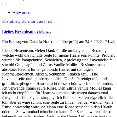
Ina
Antworten
Liebes Hexenteam, vielen…
Ein Beitrag von
Daniela Noe (nicht überprüft)
am 24.3.2022 - 21:43
Liebes Hexenteam, vielen Dank für die umfangreiche Beratung,
welche wohl die richtige Seife für meine Haare sein könnte. Probiert
wurden die Pampelmuse, Schäfchen, Apfelessig und Lavendelseife,
sowohl Granatapfel und Zitrus Vanille Mollies. Resümee mein
absoluter Favorit für lange blonde Haare, mit ständigen
Kopfhautprolemen, Jucken, Schuppen, Stinken etc…. Die
Lavendelseife und granberry mollies. Die Seife reinigt mild und
gründlich, pflegt die Haare macht diese schön weich und kämmbar.
Ich verwende immer saure Rinse. Den Zitrus Vanille Mollies kann
ich nicht empfehlen für Haare wie meine, sie waren danach total
fettig und schlunzig bis struppig. Ich finde die Seifen eigentlich alle
toll, aber es wäre schön, eine Seife zu finden, bei der wirklich keine
Rinse notwendig wäre, da Mann eine Rinse schlecht in den Urlaub
oder ins Schwimmbad mitnehmen kann. Die Sachen waren alle so
liebevoll verpackt. Vielen Dank für die kleine Aufmerksamkeit die