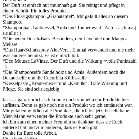
Der Duft ist einfach nur traumhaft gut. Sie reinigt und pflegt in
einem Schritt. Ein tolles Produkt .
*Das Flüssigshampoo „Granatapfel“. Mir gefällt alles an diesem
Shampoo.
*Shampoobar :Taubnessel, Amla und Tannenwald . Ach ….ich mag
sie alle : )
*Die neuen Dusch-Bars. Besonders, den Lavendel und Mango-
Melisse
*Das Haar-Schutzspray AloeVera . Einmal verwendet und nie mehr
was anderes benutzt. Es ist einfach toll.
*Deo Mousse LaVinze. Der Duft und die Wirkung =volle Punktzahl
: )
*Die Shampooseife Sandelholz und Amla. Außerdem noch die
Dekadeseife und die Cucurbita Kürbisseife
*Kesselpaste „Kräuterhexe“ und „Kamille“. Tolle Wirkung und
Pflege. Sie sind sehr ergiebig.
Ja…… ganz ehrlich. Ich könnte noch viiiiiiel mehr Produkte hier
auflisten. Denn es gab noch nie ein Produkt wo ich enttäuscht war.
Mir gefallen wirklich alle Produkte , die ich bis jetzt bestellt habe.
Mein Mann verwendet die Produkte auch sehr gerne.
Ich bin zum einen meiner Freundin so dankbar, dass sie Euch
entdeckt hat und zum anderen, dass es Euch gibt.
Danke für Eure tolle Arbeit.
Viele liebe Grüße