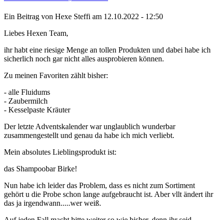
Ein Beitrag von
Hexe Steffi
am 12.10.2022 - 12:50
Liebes Hexen Team,
ihr habt eine riesige Menge an tollen Produkten und dabei habe ich
sicherlich noch gar nicht alles ausprobieren können.
Zu meinen Favoriten zählt bisher:
- alle Fluidums
- Zaubermilch
- Kesselpaste Kräuter
Der letzte Adventskalender war unglaublich wunderbar
zusammengestellt und genau da habe ich mich verliebt.
Mein absolutes Lieblingsprodukt ist:
das Shampoobar Birke!
Nun habe ich leider das Problem, dass es nicht zum Sortiment
gehört u die Probe schon lange aufgebraucht ist. Aber vllt ändert ihr
das ja irgendwann.....wer weiß.
Auf jeden Fall macht bitte weiter so wie bisher, denn ihr seid