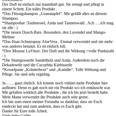
Der Duft ist einfach nur traumhaft gut. Sie reinigt und pflegt in
einem Schritt. Ein tolles Produkt .
*Das Flüssigshampoo „Granatapfel“. Mir gefällt alles an diesem
Shampoo.
*Shampoobar :Taubnessel, Amla und Tannenwald . Ach ….ich mag
sie alle : )
*Die neuen Dusch-Bars. Besonders, den Lavendel und Mango-
Melisse
*Das Haar-Schutzspray AloeVera . Einmal verwendet und nie mehr
was anderes benutzt. Es ist einfach toll.
*Deo Mousse LaVinze. Der Duft und die Wirkung =volle Punktzahl
: )
*Die Shampooseife Sandelholz und Amla. Außerdem noch die
Dekadeseife und die Cucurbita Kürbisseife
*Kesselpaste „Kräuterhexe“ und „Kamille“. Tolle Wirkung und
Pflege. Sie sind sehr ergiebig.
Ja…… ganz ehrlich. Ich könnte noch viiiiiiel mehr Produkte hier
auflisten. Denn es gab noch nie ein Produkt wo ich enttäuscht war.
Mir gefallen wirklich alle Produkte , die ich bis jetzt bestellt habe.
Mein Mann verwendet die Produkte auch sehr gerne.
Ich bin zum einen meiner Freundin so dankbar, dass sie Euch
entdeckt hat und zum anderen, dass es Euch gibt.
Danke für Eure tolle Arbeit.
Viele liebe Grüße