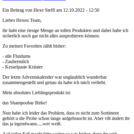
Ein Beitrag von
Hexe Steffi
am 12.10.2022 - 12:50
Liebes Hexen Team,
ihr habt eine riesige Menge an tollen Produkten und dabei habe ich
sicherlich noch gar nicht alles ausprobieren können.
Zu meinen Favoriten zählt bisher:
- alle Fluidums
- Zaubermilch
- Kesselpaste Kräuter
Der letzte Adventskalender war unglaublich wunderbar
zusammengestellt und genau da habe ich mich verliebt.
Mein absolutes Lieblingsprodukt ist:
das Shampoobar Birke!
Nun habe ich leider das Problem, dass es nicht zum Sortiment
gehört u die Probe schon lange aufgebraucht ist. Aber vllt ändert ihr
das ja irgendwann.....wer weiß.
Auf jeden Fall macht bitte weiter so wie bisher, denn ihr seid