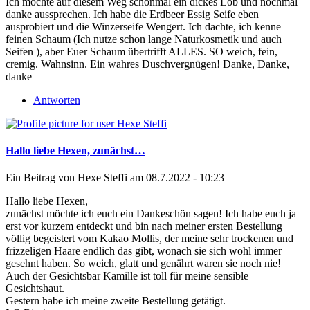
Ich möchte auf diesem Weg schonmal ein dickes Lob und nochmal
danke aussprechen. Ich habe die Erdbeer Essig Seife eben
ausprobiert und die Winzerseife Wengert. Ich dachte, ich kenne
feinen Schaum (Ich nutze schon lange Naturkosmetik und auch
Seifen ), aber Euer Schaum übertrifft ALLES. SO weich, fein,
cremig. Wahnsinn. Ein wahres Duschvergnügen! Danke, Danke,
danke
Antworten
Hallo liebe Hexen, zunächst…
Ein Beitrag von
Hexe Steffi
am 08.7.2022 - 10:23
Hallo liebe Hexen,
zunächst möchte ich euch ein Dankeschön sagen! Ich habe euch ja
erst vor kurzem entdeckt und bin nach meiner ersten Bestellung
völlig begeistert vom Kakao Mollis, der meine sehr trockenen und
frizzeligen Haare endlich das gibt, wonach sie sich wohl immer
gesehnt haben. So weich, glatt und genährt waren sie noch nie!
Auch der Gesichtsbar Kamille ist toll für meine sensible
Gesichtshaut.
Gestern habe ich meine zweite Bestellung getätigt.