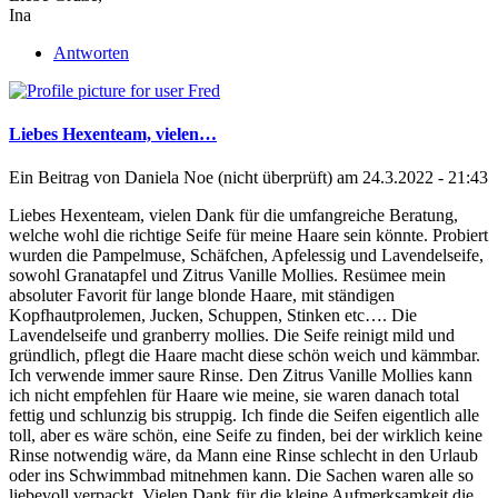
Ina
Antworten
Liebes Hexenteam, vielen…
Ein Beitrag von
Daniela Noe (nicht überprüft)
am 24.3.2022 - 21:43
Liebes Hexenteam, vielen Dank für die umfangreiche Beratung,
welche wohl die richtige Seife für meine Haare sein könnte. Probiert
wurden die Pampelmuse, Schäfchen, Apfelessig und Lavendelseife,
sowohl Granatapfel und Zitrus Vanille Mollies. Resümee mein
absoluter Favorit für lange blonde Haare, mit ständigen
Kopfhautprolemen, Jucken, Schuppen, Stinken etc…. Die
Lavendelseife und granberry mollies. Die Seife reinigt mild und
gründlich, pflegt die Haare macht diese schön weich und kämmbar.
Ich verwende immer saure Rinse. Den Zitrus Vanille Mollies kann
ich nicht empfehlen für Haare wie meine, sie waren danach total
fettig und schlunzig bis struppig. Ich finde die Seifen eigentlich alle
toll, aber es wäre schön, eine Seife zu finden, bei der wirklich keine
Rinse notwendig wäre, da Mann eine Rinse schlecht in den Urlaub
oder ins Schwimmbad mitnehmen kann. Die Sachen waren alle so
liebevoll verpackt. Vielen Dank für die kleine Aufmerksamkeit die