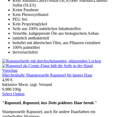
Kein Natrium-Lauryl-Sulfat (SLS) oder Natrium-Laureth-
Sulfat (SLES)
Keine Parabene
Kein Phenoxyethanol
PEG frei
Kein Propylenglykol
Seife aus 100% natürlichen Inhaltsstoffen
Verseifte, kaltgepresste Öle aus biologischem Anbau
natürlich antibakteriell
beduftet mit ätherischen Ölen, aus Pflanzen extrahiert
100% palmölfrei
tierversuchsfrei
Vorschau
Märchenhafte Shampooseife Rapunzel für langes Haar
4,99 €
Inklusive Mwst. zzgl. Versand
9,98€/100g
Select Option
"Rapunzel, Rapunzel, lass Dein goldenes Haar herab."
Shampooseife Rapunzel, auch für andere Haarfarben ein
zauberhaftes Shampoo.