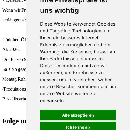
+ Reisezeit von DHL + Deutsche Post
uns wichtig
Wenn wir Produkte frisch für Dich herstellen,
verlängert sich die Lieferzeit entsprechend.
Diese Website verwendet Cookies
und Targeting Technologien, um
Ihnen ein besseres Internet-
Lädchen Öffnungszeiten
Erlebnis zu ermöglichen und die
Ab 2026:
Werbung, die Sie sehen, besser an
Ihre Bedürfnisse anzupassen.
Di - Fr von 9 - 18 Uhr
Diese Technologien nutzen wir
Sa + So geschlossen
außerdem, um Ergebnisse zu
messen, um zu verstehen, woher
Montag Ruhetag
unsere Besucher kommen oder um
(Produktionstag und
unsere Website weiter zu
Bestellbearbeitung)
entwickeln.
Alle akzeptieren
Folge uns
Ich lehne ab