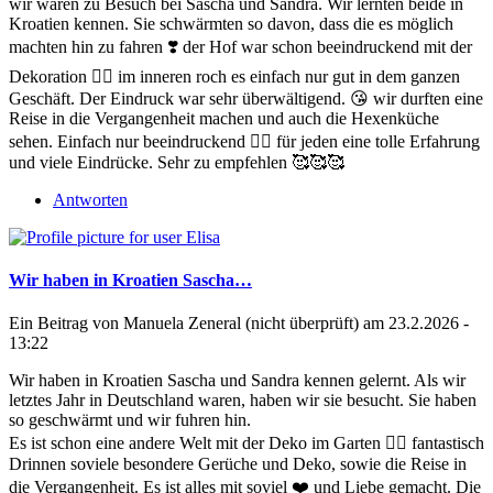
wir waren zu Besuch bei Sascha und Sandra. Wir lernten beide in
Kroatien kennen. Sie schwärmten so davon, dass die es möglich
machten hin zu fahren ❣️ der Hof war schon beeindruckend mit der
Dekoration 🧙‍♀️ im inneren roch es einfach nur gut in dem ganzen
Geschäft. Der Eindruck war sehr überwältigend. 😘 wir durften eine
Reise in die Vergangenheit machen und auch die Hexenküche
sehen. Einfach nur beeindruckend 👍🏻 für jeden eine tolle Erfahrung
und viele Eindrücke. Sehr zu empfehlen 🥰🥰🥰
Antworten
Wir haben in Kroatien Sascha…
Ein Beitrag von
Manuela Zeneral (nicht überprüft)
am 23.2.2026 -
13:22
Wir haben in Kroatien Sascha und Sandra kennen gelernt. Als wir
letztes Jahr in Deutschland waren, haben wir sie besucht. Sie haben
so geschwärmt und wir fuhren hin.
Es ist schon eine andere Welt mit der Deko im Garten 👍🏻 fantastisch
Drinnen soviele besondere Gerüche und Deko, sowie die Reise in
die Vergangenheit. Es ist alles mit soviel ❤️ und Liebe gemacht. Die