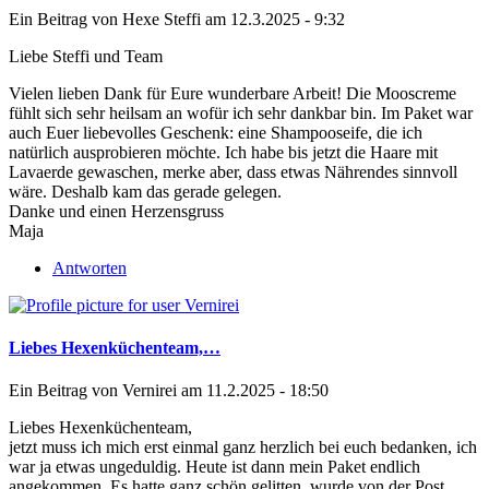
Ein Beitrag von
Hexe Steffi
am 12.3.2025 - 9:32
Liebe Steffi und Team
Vielen lieben Dank für Eure wunderbare Arbeit! Die Mooscreme
fühlt sich sehr heilsam an wofür ich sehr dankbar bin. Im Paket war
auch Euer liebevolles Geschenk: eine Shampooseife, die ich
natürlich ausprobieren möchte. Ich habe bis jetzt die Haare mit
Lavaerde gewaschen, merke aber, dass etwas Nährendes sinnvoll
wäre. Deshalb kam das gerade gelegen.
Danke und einen Herzensgruss
Maja
Antworten
Liebes Hexenküchenteam,…
Ein Beitrag von
Vernirei
am 11.2.2025 - 18:50
Liebes Hexenküchenteam,
jetzt muss ich mich erst einmal ganz herzlich bei euch bedanken, ich
war ja etwas ungeduldig. Heute ist dann mein Paket endlich
angekommen. Es hatte ganz schön gelitten, wurde von der Post