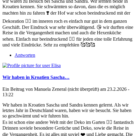
wir waren zu Besuch bei Sascha und Sandra. Wir lernten beide in
Kroatien kennen. Sie schwärmten so davon, dass die es möglich
machten hin zu fahren ❣️ der Hof war schon beeindruckend mit der
Dekoration 🧙‍♀️ im inneren roch es einfach nur gut in dem ganzen
Geschäft. Der Eindruck war sehr überwältigend. 😘 wir durften eine
Reise in die Vergangenheit machen und auch die Hexenküche
sehen. Einfach nur beeindruckend 👍🏻 für jeden eine tolle Erfahrung
und viele Eindrücke. Sehr zu empfehlen 🥰🥰🥰
Antworten
Wir haben in Kroatien Sascha…
Ein Beitrag von
Manuela Zeneral (nicht überprüft)
am 23.2.2026 -
13:22
Wir haben in Kroatien Sascha und Sandra kennen gelernt. Als wir
letztes Jahr in Deutschland waren, haben wir sie besucht. Sie haben
so geschwärmt und wir fuhren hin.
Es ist schon eine andere Welt mit der Deko im Garten 👍🏻 fantastisch
Drinnen soviele besondere Gerüche und Deko, sowie die Reise in
die Vergangenheit. Es ist alles mit soviel ❤️ und Liebe gemacht. Die