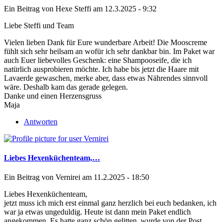
Ein Beitrag von
Hexe Steffi
am 12.3.2025 - 9:32
Liebe Steffi und Team
Vielen lieben Dank für Eure wunderbare Arbeit! Die Mooscreme
fühlt sich sehr heilsam an wofür ich sehr dankbar bin. Im Paket war
auch Euer liebevolles Geschenk: eine Shampooseife, die ich
natürlich ausprobieren möchte. Ich habe bis jetzt die Haare mit
Lavaerde gewaschen, merke aber, dass etwas Nährendes sinnvoll
wäre. Deshalb kam das gerade gelegen.
Danke und einen Herzensgruss
Maja
Antworten
Liebes Hexenküchenteam,…
Ein Beitrag von
Vernirei
am 11.2.2025 - 18:50
Liebes Hexenküchenteam,
jetzt muss ich mich erst einmal ganz herzlich bei euch bedanken, ich
war ja etwas ungeduldig. Heute ist dann mein Paket endlich
angekommen. Es hatte ganz schön gelitten, wurde von der Post