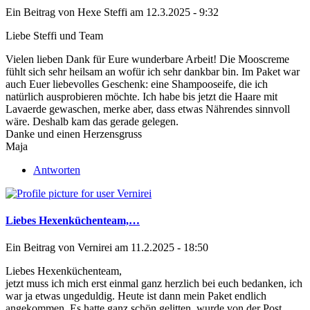
Ein Beitrag von
Hexe Steffi
am 12.3.2025 - 9:32
Liebe Steffi und Team
Vielen lieben Dank für Eure wunderbare Arbeit! Die Mooscreme
fühlt sich sehr heilsam an wofür ich sehr dankbar bin. Im Paket war
auch Euer liebevolles Geschenk: eine Shampooseife, die ich
natürlich ausprobieren möchte. Ich habe bis jetzt die Haare mit
Lavaerde gewaschen, merke aber, dass etwas Nährendes sinnvoll
wäre. Deshalb kam das gerade gelegen.
Danke und einen Herzensgruss
Maja
Antworten
Liebes Hexenküchenteam,…
Ein Beitrag von
Vernirei
am 11.2.2025 - 18:50
Liebes Hexenküchenteam,
jetzt muss ich mich erst einmal ganz herzlich bei euch bedanken, ich
war ja etwas ungeduldig. Heute ist dann mein Paket endlich
angekommen. Es hatte ganz schön gelitten, wurde von der Post