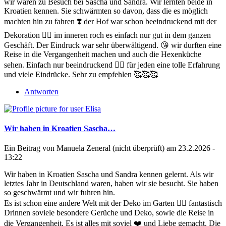
wir waren zu Besuch bei Sascha und Sandra. Wir lernten beide in
Kroatien kennen. Sie schwärmten so davon, dass die es möglich
machten hin zu fahren ❣️ der Hof war schon beeindruckend mit der
Dekoration 🧙‍♀️ im inneren roch es einfach nur gut in dem ganzen
Geschäft. Der Eindruck war sehr überwältigend. 😘 wir durften eine
Reise in die Vergangenheit machen und auch die Hexenküche
sehen. Einfach nur beeindruckend 👍🏻 für jeden eine tolle Erfahrung
und viele Eindrücke. Sehr zu empfehlen 🥰🥰🥰
Antworten
Wir haben in Kroatien Sascha…
Ein Beitrag von
Manuela Zeneral (nicht überprüft)
am 23.2.2026 -
13:22
Wir haben in Kroatien Sascha und Sandra kennen gelernt. Als wir
letztes Jahr in Deutschland waren, haben wir sie besucht. Sie haben
so geschwärmt und wir fuhren hin.
Es ist schon eine andere Welt mit der Deko im Garten 👍🏻 fantastisch
Drinnen soviele besondere Gerüche und Deko, sowie die Reise in
die Vergangenheit. Es ist alles mit soviel ❤️ und Liebe gemacht. Die